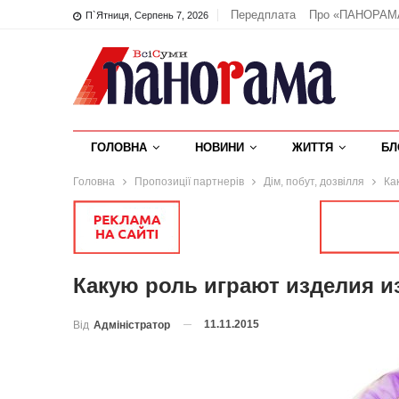
Передплата
Про «ПАНОРАМ
П`ятниця, Серпень 7, 2026
ГОЛОВНА
НОВИНИ
ЖИТТЯ
БЛ
Головна
Пропозиції партнерів
Дім, побут, дозвілля
Ка
Какую роль играют изделия из
11.11.2015
Від
Адміністратор