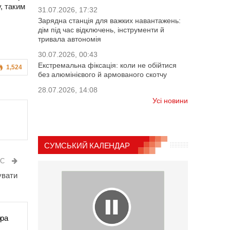
, таким
31.07.2026, 17:32
Зарядна станція для важких навантажень:
дім під час відключень, інструменти й
тривала автономія
30.07.2026, 00:43
Екстремальна фіксація: коли не обійтися
1,524
без алюмінієвого й армованого скотчу
28.07.2026, 14:08
Усі новини
СУМСЬКИЙ КАЛЕНДАР
ИС
увати
ора