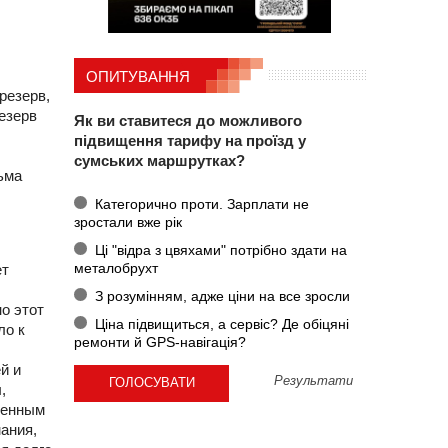
ОПИТУВАННЯ
резерв,
езерв
Як ви ставитеся до можливого
підвищення тарифу на проїзд у
сумських маршрутках?
ьма
Категорично проти. Зарплати не
зростали вже рік
Ці "відра з цвяхами" потрібно здати на
металобрухт
ет
З розумінням, адже ціни на все зросли
о этот
Ціна підвищиться, а сервіс? Де обіцяні
ло к
ремонти й GPS-навігація?
й и
Результати
,
еренным
ания,