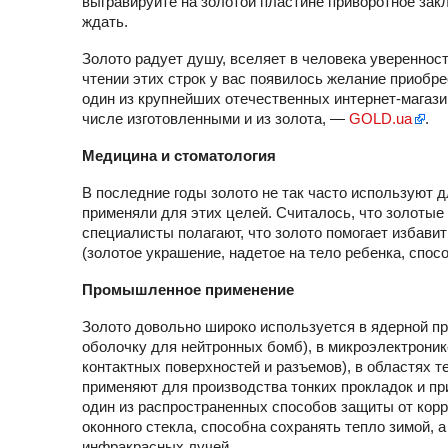
выгравируйте на золотой пластине приворотное закли
ждать.
Золото радует душу, вселяет в человека увереннос
чтении этих строк у вас появилось желание приобре
один из крупнейших отечественных интернет-магаз
числе изготовленными и из золота, —
GOLD.ua
.
Медицина и стоматология
В последние годы золото не так часто используют д
применяли для этих целей. Считалось, что золотые
специалисты полагают, что золото помогает избави
(золотое украшение, надетое на тело ребенка, спосо
Промышленное применение
Золото довольно широко используется в ядерной п
оболочку для нейтронных бомб), в микроэлектроник
контактных поверхностей и разъемов), в областях т
применяют для производства тонких прокладок и п
один из распространенных способов защиты от корр
оконного стекла, способна сохранять тепло зимой,
инфракрасных лучей.