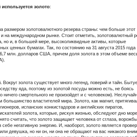
й используется золото
:
 размером золотовалютного резерва страны: чем больше этот 
к и на международном рынке. Стоит отметить, золотовалютный р
а, но и, в большей мере, высоколиквидные активы, которые
ых ценных бумагах. Так, по состоянию на 31 августа 2015 года
6,7 млн. долларов США, причем доля золота в этом объеме вес
А).
 Вокруг золота существует много легенд, поверий и тайн. Быту
оседству яда, поэтому из золотой посуды можно есть, не боясь
то ничего смертельного не произойдет и с человеком). Неслучайн
большинство властителей мира. Золото, как магнит, притягива
ионеров, испанских конкистадоров и английских пиратов,
скателей золота, которые, рискуя жизнью, обследуют дно море
нято считать, что золото защищает человека от сглаза, ворожбы
в себе негативную энергию. И, наоборот, золото является пров
ли девушка, но ни он, ни она не обращают на вас никакого вним