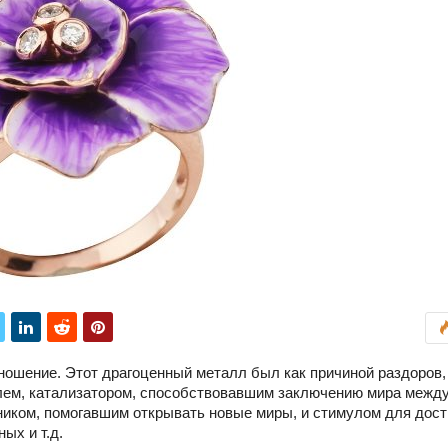
тношение. Этот драгоценный металл был как причиной раздоров,
олем, катализатором, способствовавшим заключению мира межд
ником, помогавшим открывать новые миры, и стимулом для дос
ых и т.д.