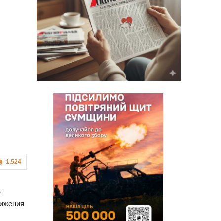
1,524
у
тижения