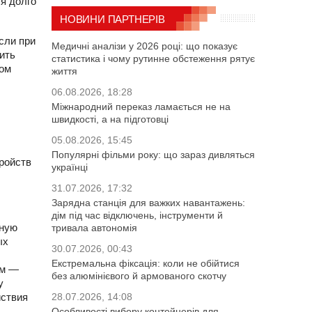
бя долго
НОВИНИ ПАРТНЕРІВ
сли при
Медичні аналізи у 2026 році: що показує
ить
статистика і чому рутинне обстеження рятує
том
життя
06.08.2026, 18:28
Міжнародний переказ ламається не на
швидкості, а на підготовці
05.08.2026, 15:45
Популярні фільми року: що зараз дивляться
тройств
українці
31.07.2026, 17:32
Зарядна станція для важких навантажень:
дім під час відключень, інструменти й
ьную
тривала автономія
ых
30.07.2026, 00:43
Екстремальна фіксація: коли не обійтися
ом —
без алюмінієвого й армованого скотчу
у
йствия
28.07.2026, 14:08
Особливості вибору контейнерів для