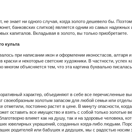
, не знает ни одного случая, когда золото дешевело бы. Поэтом
монет, банковских слитков) является одним из самых надежных 
ых капиталов. Вкладывая в золото, вы только приобретаете.
го культа
валось при написании икон и оформлении иконостасов, алтаря и
в краски и некоторые светские художники. В частности, успех 
о многом объясняется тем, что эта картина буквально писалась
екоративный характер, объединяют в себе все перечисленные в
жат своеобразным золотым запасом для любой семьи или отдель
е отметили, постоянно растет в цене. В минуту опасности, когда
может оставить все имущество и взять с собой только золотые в
лаготворно влияет как на душу, так и на здоровье человека, ко
лучших ювелирных украшений, созданных когда-либо людьми. Пор
наших родителей или бабушек и дедушек, мы с радостью носим