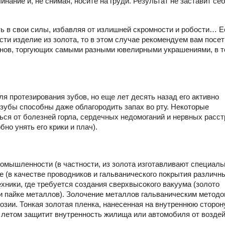
нание и, не снимая, носите на груди. Результат не заставит се
ть в свои силы, избавляя от излишней скромности и робости… Е
сти изделие из золота, то в этом случае рекомендуем вам посет
инов, торгующих самыми разными ювелирными украшениями, в 
ля протезирования зубов, но еще лет десять назад его активно
 зубы способны даже облагородить запах во рту. Некоторые
ться от болезней горла, сердечных недомоганий и нервных расс
бно унять его крики и плач).
ромышленности (в частности, из золота изготавливают специал
е (в качестве проводников и гальванического покрытия различн
ехники, где требуется создания сверхвысокого вакуума (золото
ри пайке металлов). Золочение металлов гальваническим метод
озии. Тонкая золотая пленка, нанесенная на внутреннюю сторон
 а летом защитит внутренность жилища или автомобиля от возде