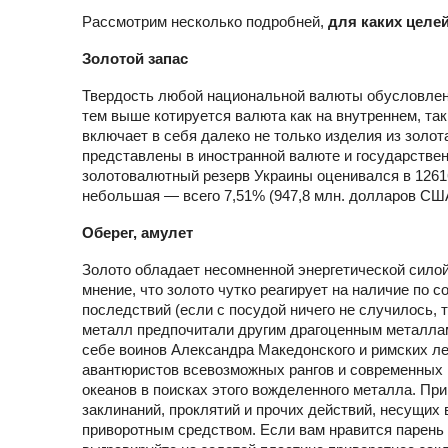
Рассмотрим несколько подробней,
для каких целе
Золотой запас
Твердость любой национальной валюты обусловлена
тем выше котируется валюта как на внутреннем, та
включает в себя далеко не только изделия из золот
представлены в иностранной валюте и государственн
золотовалютный резерв Украины оценивался в 1261
небольшая — всего 7,51% (947,8 млн. долларов СШ
Оберег, амулет
Золото обладает несомненной энергетической силой.
мнение, что золото чутко реагирует на наличие по с
последствий (если с посудой ничего не случилось, 
металл предпочитали другим драгоценным металлам 
себе воинов Александра Македонского и римских лег
авантюристов всевозможных рангов и современных и
океанов в поисках этого вожделенного металла. При
заклинаний, проклятий и прочих действий, несущих 
приворотным средством. Если вам нравится парень и