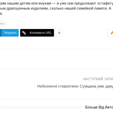
арим нашим детям или внукам — и уже они продолжают эстафету
вым драгоценным изделиям, сколько нашей семейной памяти. А
а.
ота
Telegram
Копіювати URL
НАСТУПНИЙ ЗАП
Небезпечні стереотипи: Сумщина уміє див
Більше Від Авт