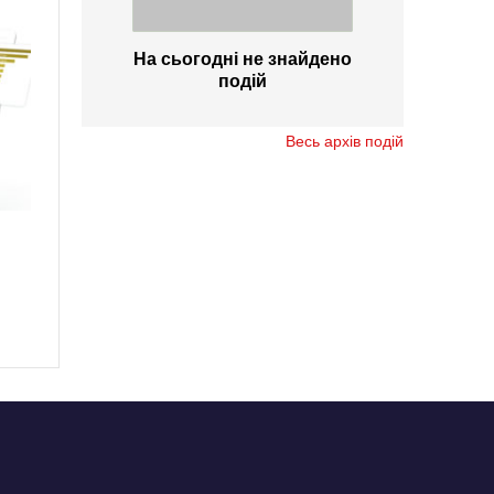
На сьогодні не знайдено
подій
Весь архів подій