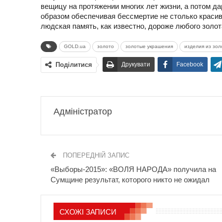
вещицу на протяжении многих лет жизни, а потом д
образом обеспечивая бессмертие не столько краси
людская память, как известно, дороже любого золот
GOLD.ua
золото
золотые украшения
изделия из зол
Поділитися
Друкувати
Facebook
Адміністратор
ПОПЕРЕДНІЙ ЗАПИС
«Выборы-2015»: «ВОЛЯ НАРОДА» получила на
Сумщине результат, которого никто не ожидал
СХОЖІ ЗАПИСИ