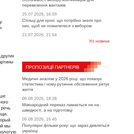
перевезення вантажів
25.07.2026, 16:59
Стільці для кухні: що потрібно знати про
у
них, щоб не помилитися з вибором
и
21.07.2026, 21:54
Усі новини
 других
картины
ПРОПОЗИЦІЇ ПАРТНЕРІВ
Медичні аналізи у 2026 році: що показує
статистика і чому рутинне обстеження рятує
життя
ыше
06.08.2026, 18:28
ного
Міжнародний переказ ламається не на
 речь
швидкості, а на підготовці
ещи.
05.08.2026, 15:45
торый
Популярні фільми року: що зараз дивляться
ой мы
українці
 золотую