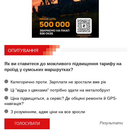
ОПИТУВАННЯ
Як ви ставитеся до можливого підвищення тарифу на
проїзд у сумських маршрутках?
Категорично проти. Зарплати не зростали вже рік
Ці "відра з цвяхами" потрібно здати на металобрухт
Ціна підвищиться, а сервіс? Де обіцяні ремонти й GPS-
навігація?
З розумінням, адже ціни на все зросли
Результати