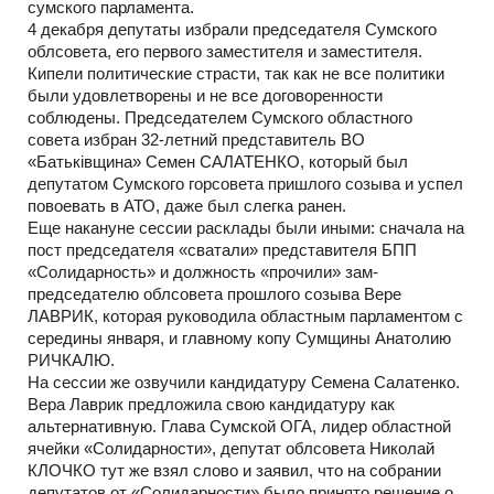
сумского парламента.
4 декабря депутаты избрали председателя Сумского
облсовета, его первого заместителя и заместителя.
Кипели политические страсти, так как не все политики
были удовлетворены и не все договоренности
соблюдены. Председателем Сумского областного
совета избран 32-летний представитель ВО
«Батьківщина» Семен САЛАТЕНКО, который был
депутатом Сумского горсовета пришлого созыва и успел
повоевать в АТО, даже был слегка ранен.
Еще накануне сессии расклады были иными: сначала на
пост председателя «сватали» представителя БПП
«Солидарность» и должность «прочили» зам-
председателю облсовета прошлого созыва Вере
ЛАВРИК, которая руководила областным парламентом с
середины января, и главному копу Сумщины Анатолию
РИЧКАЛЮ.
На сессии же озвучили кандидатуру Семена Салатенко.
Вера Лаврик предложила свою кандидатуру как
альтернативную. Глава Сумской ОГА, лидер областной
ячейки «Солидарности», депутат облсовета Николай
КЛОЧКО тут же взял слово и заявил, что на собрании
депутатов от «Солидарности» было принято решение о