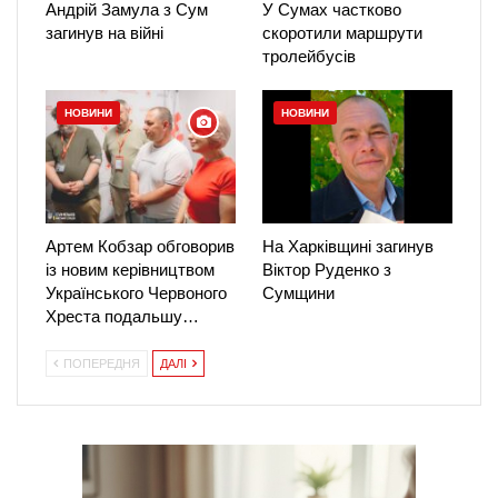
Андрій Замула з Сум
У Сумах частково
загинув на війні
скоротили маршрути
тролейбусів
НОВИНИ
НОВИНИ
Артем Кобзар обговорив
На Харківщині загинув
із новим керівництвом
Віктор Руденко з
Українського Червоного
Сумщини
Хреста подальшу…
ПОПЕРЕДНЯ
ДАЛІ