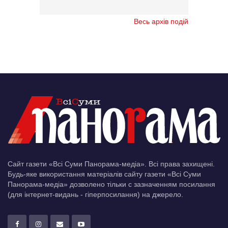
Весь архів подій
Сайт газети «Всі Суми Панорама-медіа». Всі права захищені.
Будь-яке використання матеріалів сайту газети «Всі Суми
Панорама-медіа» дозволено тільки c зазначенням посилання
(для інтернет-видань - гіперпосилання) на джерело.