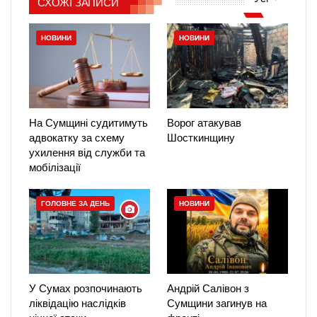
СХОЖІ ЗАПИСИ
НОВИНИ
НОВИНИ
На Сумщині судитимуть
Ворог атакував
адвокатку за схему
Шосткинщину
ухилення від служби та
мобілізації
ГОЛОВНЕ ЗА ДЕНЬ
НОВИНИ
У Сумах розпочинають
Андрій Салівон з
ліквідацію наслідків
Сумщини загинув на