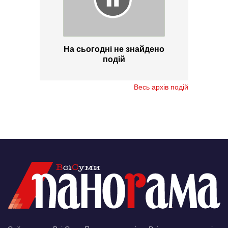
На сьогодні не знайдено
подій
Весь архів подій