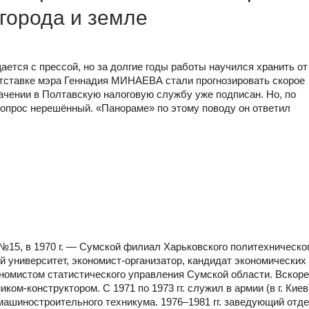
 города и земле
ается с прессой, но за долгие годы работы научился хранить от
тставке мэра Геннадия МИНАЕВА стали прогнозировать скорое
начении в Полтавскую налоговую службу уже подписан. Но, по
вопрос нерешённый. «Панораме» по этому поводу он ответил
у №15, в 1970 г. — Сумской филиал Харьковского политехническо
 университет, экономист-организатор, кандидат экономических 
номистом статистического управления Сумской области. Вскоре
ом-конструктором. С 1971 по 1973 гг. служил в армии (в г. Киев
 машиностроительного техникума. 1976–1981 гг. заведующий отд