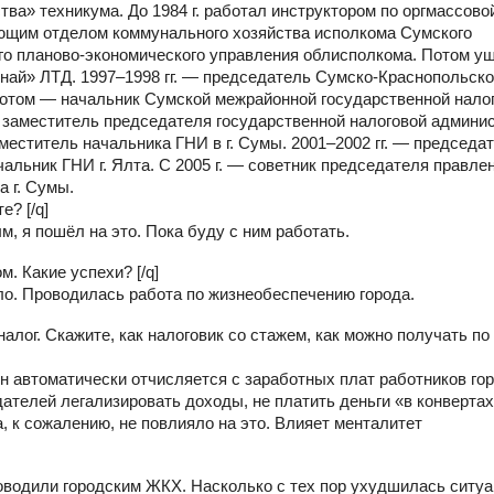
ва» техникума. До 1984 г. работал инструктором по оргмассово
дующим отделом коммунального хозяйства исполкома Сумского
ного планово-экономического управления облисполкома. Потом у
ай» ЛТД. 1997–1998 гг. — председатель Сумско-Краснопольск
отом — начальник Сумской межрайонной государственной нало
ый заместитель председателя государственной налоговой админи
аместитель начальника ГНИ в г. Сумы. 2001–2002 гг. — председа
альник ГНИ г. Ялта. С 2005 г. — советник председателя правле
а г. Сумы.
е? [/q]
, я пошёл на это. Пока буду с ним работать.
м. Какие успехи? [/q]
ыло. Проводилась работа по жизнеобеспечению города.
алог. Скажите, как налоговик со стажем, как можно получать по
н автоматически отчисляется с заработных плат работников гор
дателей легализировать доходы, не платить деньги «в конвертах
, к сожалению, не повлияло на это. Влияет менталитет
ководили городским ЖКХ. Насколько с тех пор ухудшилась ситу