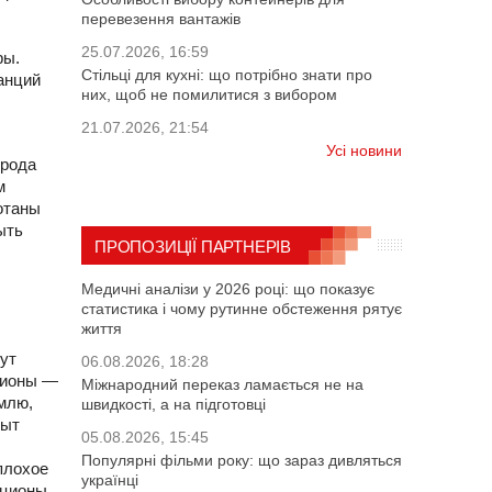
перевезення вантажів
25.07.2026, 16:59
ры.
Стільці для кухні: що потрібно знати про
анций
них, щоб не помилитися з вибором
21.07.2026, 21:54
Усі новини
орода
м
отаны
ыть
ПРОПОЗИЦІЇ ПАРТНЕРІВ
Медичні аналізи у 2026 році: що показує
статистика і чому рутинне обстеження рятує
життя
дут
06.08.2026, 18:28
ционы —
Міжнародний переказ ламається не на
емлю,
швидкості, а на підготовці
пыт
05.08.2026, 15:45
Популярні фільми року: що зараз дивляться
плохое
українці
кционы.