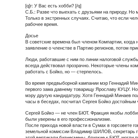
[q]r: У Вас есть хобби? [/q]
С.Б.: Разве что выехать с друзьями на природу. Но м
Только в экстренных случаях. Считаю, что если чел
рабочее время.
Досье
В советские времена был членом Компартии, когда
заявление о членстве в Партию регионов, потом при
Люди, работавшие с ним по линии налоговой службы
всегда действовал прозрачно. Некоторые члены ком
работать с Бойко, но — стерпелось.
Во время предвыборной кампании мэр Геннадий Мин
первого зама давнему товарищу Ярославу КУЦУ. Но
мэру другую кандидатуру. Хотя Геннадий Минаев по
часы в беседах, посчитал Сергея Бойко достойным 
Сергей Бойко — не член БЮТ. Фракция якобы лоббир
были уверены в его профессионализме.
После прихода новой власти в Сумах в горсовете г
земельной комиссии Владимир ШИЛОВ, секретарь г
этой вертикали бизнесмены, близкие к БЮТ, могли 