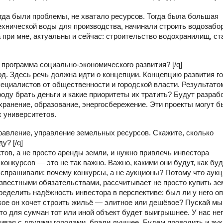
егда были проблемы, не хватало ресурсов. Тогда была большая
хнической воды для производства, начинали строить водозабо
 при мне, актуальны и сейчас: строительство водохранилищ, ст
 программа социально-экономического развития? [/q]
д. Здесь речь должна идти о концепции. Концепцию развития г
ециалистов от общественности и городской власти. Результато
оду брать деньги и какие приоритеты их тратить? Будут разраб
ранение, образование, энергосбережение. Эти проекты могут б
 университетов.
равление, управление земельных ресурсов. Скажите, сколько
у? [/q]
ктов, а не просто аренды земли, и нужно привлечь инвестора
конкурсов — это не так важно. Важно, какими они будут, как бу
 спрашивали: почему конкурсы, а не аукционы? Потому что аук
известными обязательствами, рассчитывает не просто купить з
пределить надёжность инвестора в перспективе: был ли у него о
кое он хочет строить жильё — элитное или дешёвое? Пускай мы
то для сумчан тот или иной объект будет выигрышнее. У нас не
нивая с другими городами, брали лучшее. Будем проводить и ау