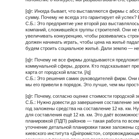
[q]r: Иногда бывает, что выставляются фирмы с аб
сумму. Почему не всегда это гарантирует ей успех? 
С.Б.: Это предприятие уже второй раз выставлялос
компаний, сложившейся группы строителей. Они не 
увеличивать конкуренцию, чтобы развивались стро
должен начинать играть, чтобы цена на жильё падал
будем строить социальное жильё. Дали землю — не
[q]r: Почему не все фирмы догадываются предложи
коммунальной сферы, дороги. Кто подсказывает пре
карта от городской власти. [/q]
С.Б.: Это решения самих руководителей фирм. Они 
мы его привели в порядок. Это лучше, чем мы прост
[q]r: Почему, согласно оценке стоимости городской з
С.Б.: Нужно довести до завершения составление зем
год заложены средства на составление 12 кв. км. 
для составления ещё 12 кв. км. Это даёт возможнос
планировкой (ПДП) районов — такая работа по все
уточнение детальной планировки также заложены ср
киевского института «Дніпромісто», сопровождающие