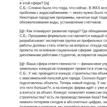
в этой сфере? [/q]
С.Б.: Сложно было что тогда, что сейчас. В ЖКХ вс
проблема с водоснабжением — много нужно было те
Некоторые городские программы, начатые ещё тогда
обезжелезивания воды, установление счётчиков.
[q]r: Как планируют развитие города? Где обещанная
С.Б.: Программа формально составляется каждый го
разрабатывает экспертная группа из профильных сп
работы должны стать ответы на вопросы: откуда гор
проекты по основным социальным сферам: здравоох
дипломными работами студентов, аспирантов наших
[q]r: Ваша сфера ответственности — финансовое уп
земельных конкурсов планируют провести в этом год
С.Б.: У нас проводится конкурс строительства объе
с максимальной пользой для города. Сколько будет 
подготовлены объекты. Теперь новый подход. У нас
это «кто больше?», а на конкурс фирма идёт с уже 
а взяться за объект. Конкурс позволяет комиссии о
строительства? есть ли производственная база? Ка
немного потеряем сегодня в абсолютных цифрах, за
положение о конкурсе, мы разрабатывали его, срав