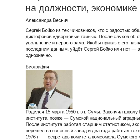
на должности, экономике
Александра Веснич
Сергей Бойко из тех чиновников, кто с радостью общ
диктофонов «дворцовые тайны». После слухов об о
увольнение и первого зама. Якобы приказ о его наз
последним данным, уйдёт Сергей Бойко или нет — 
однозначно.
Биография
Родился 15 марта 1950 г. в г. Сумы. Закончил школ
института, позже — Сумской национальный аграрный
После института работал старшим статистиком, эко
перешёл на насосный завод и два года работал техник
1976 гг. — секретарь комитета комсомола Сумского