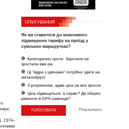
ОПИТУВАННЯ
Як ви ставитеся до можливого
підвищення тарифу на проїзд у
сумських маршрутках?
Категорично проти. Зарплати не
зростали вже рік
Ці "відра з цвяхами" потрібно здати на
металобрухт
З розумінням, адже ціни на все зросли
Ціна підвищиться, а сервіс? Де обіцяні
ремонти й GPS-навігація?
го
наук.
Результати
). 1974–
елением