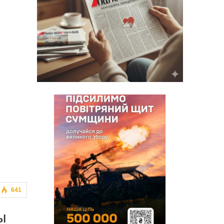
641
ы