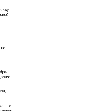
 сижу.
 своё
 не
обрал
долгие
или,
омощью
замечен