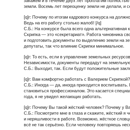
закажем и в течение двух лет проплатим полностью
земли. Восемь лет переоценку земли не делали, и с
[q]r: Почему по итогам кадрового конкурса на долж
Ведь на его работу столько жалоб! [/q]
С.Б.: На конкурсе была всего одна альтернативная
Скрипка — это «секретариат». Работа чиновника св
и подготовить документы по выделению земли на з
депутаты, так что влияние Скрипки минимальное.
[q]r: То есть, если в управление земельных ресурсо
Независимости, документы передадут на земельную
С.Б.: Выходит, так. Если будут положительные закл
[q]r: Вам комфортно работать с Валерием Скрипкой? 
С.Б.: Иногда — да, иногда приходится воспитывать
становиться профессионалом. Это касается специа
года, я не увидел желающих работать.
[q]r: Почему Вы такой жёсткий человек? Почему у Ва
С.Б.: Посмотрите мне в глаза и скажите, жёсткий я
и неряшливости в работе. Возможно, жёсткое словц
всё не так серьёзно. Если человеку повторяешь неск