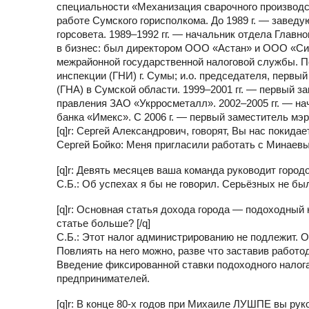
специальности «Механизация сварочного производст
работе Сумского горисполкома. До 1989 г. — заве
горсовета. 1989–1992 гг. — начальник отдела Глав
в бизнес: был директором ООО «Астан» и ООО «Син
межрайонной государственной налоговой службы. П
инспекции (ГНИ) г. Сумы; и.о. председателя, перв
(ГНА) в Сумской области. 1999–2001 гг. — первый з
правления ЗАО «Укрросметалл». 2002–2005 гг. — нач
банка «Имекс». С 2006 г. — первый заместитель мэр
[q]r: Сергей Александрович, говорят, Вы нас покидает
Сергей Бойко: Меня пригласили работать с Минаевым
[q]r: Девять месяцев ваша команда руководит городо
С.Б.: Об успехах я бы не говорил. Серьёзных не б
[q]r: Основная статья дохода города — подоходный н
статье больше? [/q]
С.Б.: Этот налог администрированию не подлежит. О
Повлиять на него можно, разве что заставив работо
Введение фиксированной ставки подоходного налога
предпринимателей.
[q]r: В конце 80-х годов при Михаиле ЛУШПЕ вы ру