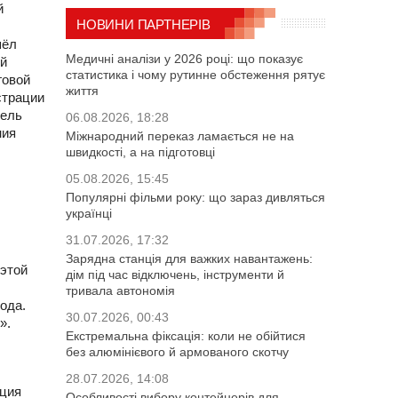
й
НОВИНИ ПАРТНЕРІВ
шёл
Медичні аналізи у 2026 році: що показує
ой
статистика і чому рутинне обстеження рятує
говой
життя
страции
тель
06.08.2026, 18:28
ния
Міжнародний переказ ламається не на
швидкості, а на підготовці
05.08.2026, 15:45
Популярні фільми року: що зараз дивляться
українці
31.07.2026, 17:32
Зарядна станція для важких навантажень:
 этой
дім під час відключень, інструменти й
тривала автономія
ода.
30.07.2026, 00:43
».
Екстремальна фіксація: коли не обійтися
без алюмінієвого й армованого скотчу
28.07.2026, 14:08
ация
Особливості вибору контейнерів для