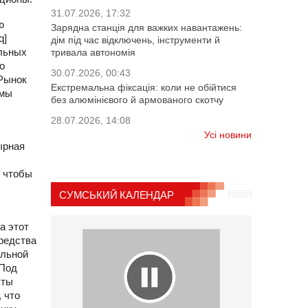
31.07.2026, 17:32
ю
Зарядна станція для важких навантажень:
q]
дім під час відключень, інструменти й
ельных
тривала автономія
о
30.07.2026, 00:43
 Рынок
Екстремальна фіксація: коли не обійтися
 мы
без алюмінієвого й армованого скотчу
28.07.2026, 14:08
Усі новини
ырная
, чтобы
СУМСЬКИЙ КАЛЕНДАР
а этот
средства
альной
 Под
сты
 что