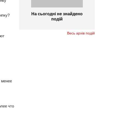
енку
На сьогодні не знайдено
ипку?
подій
Весь архів подій
ают
 менее
олее что