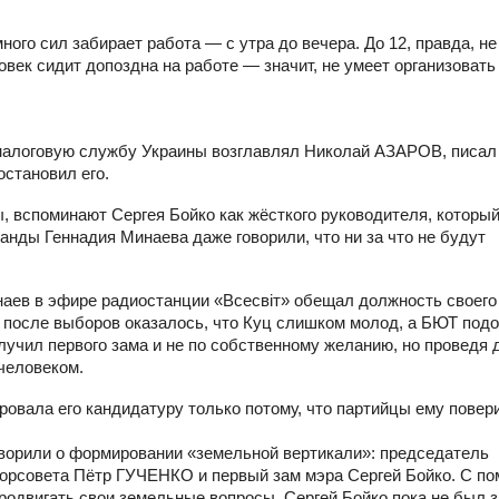
ного сил забирает работа — с утра до вечера. До 12, правда, не
овек сидит допоздна на работе — значит, не умеет организовать
 налоговую службу Украины возглавлял Николай АЗАРОВ, писал
остановил его.
, вспоминают Сергея Бойко как жёсткого руководителя, который
анды Геннадия Минаева даже говорили, что ни за что не будут
аев в эфире радиостанции «Всесвіт» обещал должность своего
 после выборов оказалось, что Куц слишком молод, а БЮТ под
лучил первого зама и не по собственному желанию, но проведя 
человеком.
овала его кандидатуру только потому, что партийцы ему повер
оворили о формировании «земельной вертикали»: председатель
орсовета Пётр ГУЧЕНКО и первый зам мэра Сергей Бойко. С п
продвигать свои земельные вопросы. Сергей Бойко пока не был 