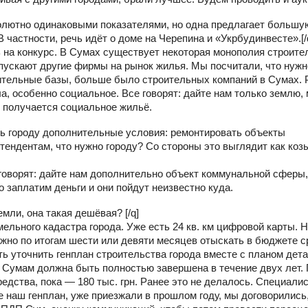
солютно одинаковыми показателями, но одна предлагает большу
В частности, речь идёт о доме на Черепина и «Укрбудинвесте».[/
ь на конкурс. В Сумах существует некоторая монополия строит
пускают другие фирмы на рынок жилья. Мы посчитали, что нужн
ительные базы, больше было строительных компаний в Сумах.
а, особенно социальное. Все говорят: дайте нам только землю,
 получается социальное жильё.
ть городу дополнительные условия: ремонтировать объекты
тендентам, что нужно городу? Со стороны это выглядит как коз
говорят: дайте нам дополнительно объект коммунальной сферы
о заплатим деньги и они пойдут неизвестно куда.
емли, она такая дешёвая? [/q]
ельного кадастра города. Уже есть 24 кв. км цифровой карты. Н
Нужно по итогам шести или девяти месяцев отыскать в бюджете 
ть уточнить генплан строительства города вместе с планом дет
м Сумам должна быть полностью завершена в течение двух лет.
едства, пока — 180 тыс. грн. Ранее это не делалось. Специали
 наш генплан, уже приезжали в прошлом году, мы договорились,