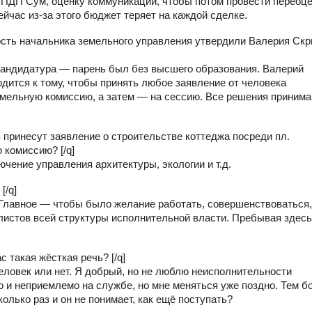
 ПДП Сум, оценку коммуникаций, чтобы потом провести переоц
ейчас из-за этого бюджет теряет на каждой сделке.
ность начальника земельного управления утвердили Валерия Скр
 кандидатура — парень был без высшего образования. Валерий
одится к тому, чтобы принять любое заявление от человека
емельную комиссию, а затем — на сессию. Все решения приним
в принесут заявление о строительстве коттеджа посреди пл.
 комиссию? [/q]
ючение управления архитектуры, экологии и т.д.
[/q]
. Главное — чтобы было желание работать, совершенствоваться,
листов всей структуры исполнительной власти. Пребывая здесь
с такая жёсткая речь? [/q]
 человек или нет. Я добрый, но не люблю неисполнительности
о и неприемлемо на службе, но мне меняться уже поздно. Тем б
олько раз и он не понимает, как ещё поступать?