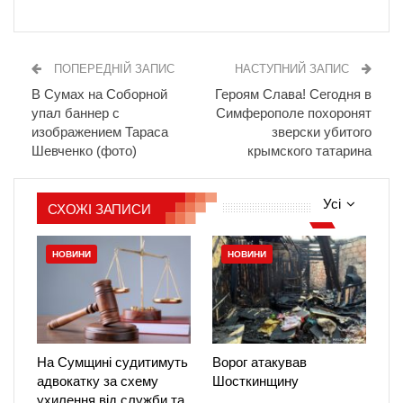
ПОПЕРЕДНІЙ ЗАПИС
НАСТУПНИЙ ЗАПИС
В Сумах на Соборной
Героям Слава! Сегодня в
упал баннер с
Симферополе похоронят
изображением Тараса
зверски убитого
Шевченко (фото)
крымского татарина
Усі
СХОЖІ ЗАПИСИ
НОВИНИ
НОВИНИ
На Сумщині судитимуть
Ворог атакував
адвокатку за схему
Шосткинщину
ухилення від служби та