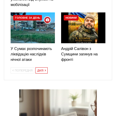
мобілізації
ГОЛОВНЕ ЗА ДЕНЬ
НОВИНИ
У Сумах розпочинають
Андрій Салівон з
ліквідацію наслідків
Сумщини загинув на
нічної атаки
фронті
ПОПЕРЕДНЯ
ДАЛІ