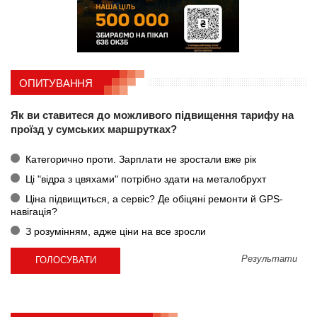
ОПИТУВАННЯ
Як ви ставитеся до можливого підвищення тарифу на
проїзд у сумських маршрутках?
Категорично проти. Зарплати не зростали вже рік
Ці "відра з цвяхами" потрібно здати на металобрухт
Ціна підвищиться, а сервіс? Де обіцяні ремонти й GPS-
навігація?
З розумінням, адже ціни на все зросли
Результати