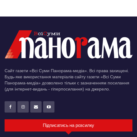
Сайт газети «Всі Суми Панорама-медіа». Всі права захищені.
Будь-яке використання матеріалів сайту газети «Всі Суми
Панорама-медіа» дозволено тільки c зазначенням посилання
(для інтернет-видань - гіперпосилання) на джерело.
Підписатись на розсилку