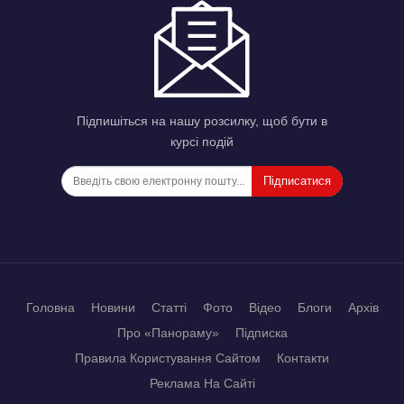
Підпишіться на нашу розсилку, щоб бути в
курсі подій
Підписатися
Головна
Новини
Статті
Фото
Відео
Блоги
Архів
Про «Панораму»
Підписка
Правила Користування Сайтом
Контакти
Реклама На Сайті