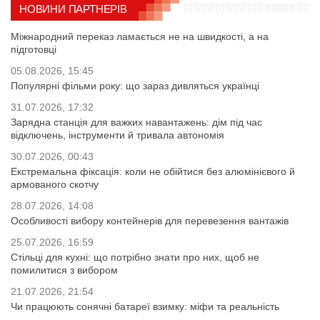
НОВИНИ ПАРТНЕРІВ
Міжнародний переказ ламається не на швидкості, а на
підготовці
05.08.2026, 15:45
Популярні фільми року: що зараз дивляться українці
31.07.2026, 17:32
Зарядна станція для важких навантажень: дім під час
відключень, інструменти й тривала автономія
30.07.2026, 00:43
Екстремальна фіксація: коли не обійтися без алюмінієвого й
армованого скотчу
28.07.2026, 14:08
Особливості вибору контейнерів для перевезення вантажів
25.07.2026, 16:59
Стільці для кухні: що потрібно знати про них, щоб не
помилитися з вибором
21.07.2026, 21:54
Чи працюють сонячні батареї взимку: міфи та реальність