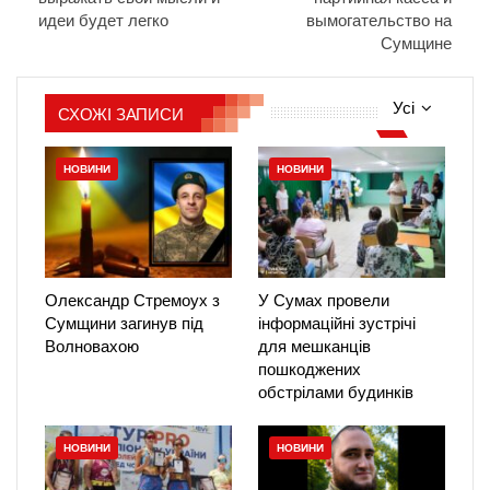
идеи будет легко
вымогательство на
Сумщине
Усі
СХОЖІ ЗАПИСИ
НОВИНИ
НОВИНИ
Олександр Стремоух з
У Сумах провели
Сумщини загинув під
інформаційні зустрічі
Волновахою
для мешканців
пошкоджених
обстрілами будинків
НОВИНИ
НОВИНИ