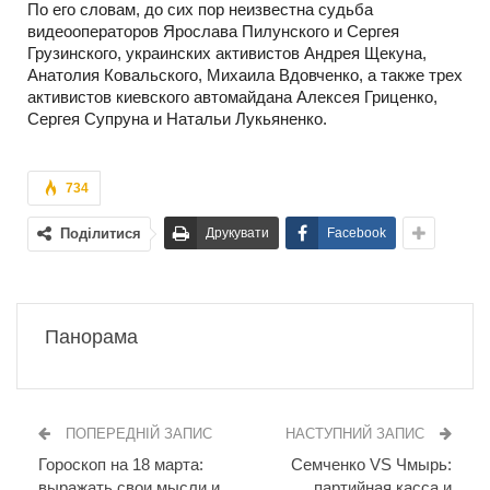
По его словам, до сих пор неизвестна судьба
видеооператоров Ярослава Пилунского и Сергея
Грузинского, украинских активистов Андрея Щекуна,
Анатолия Ковальского, Михаила Вдовченко, а также трех
активистов киевского автомайдана Алексея Гриценко,
Сергея Супруна и Натальи Лукьяненко.
734
Поділитися
Друкувати
Facebook
Панорама
ПОПЕРЕДНІЙ ЗАПИС
НАСТУПНИЙ ЗАПИС
Гороскоп на 18 марта:
Семченко VS Чмырь:
выражать свои мысли и
партийная касса и