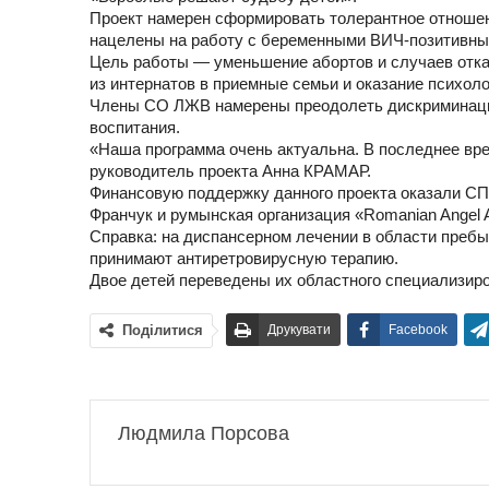
Проект намерен сформировать толерантное отноше
нацелены на работу с беременными ВИЧ-позитивн
Цель работы — уменьшение абортов и случаев отказ
из интернатов в приемные семьи и оказание психо
Члены СО ЛЖВ намерены преодолеть дискриминаци
воспитания.
«Наша программа очень актуальна. В последнее в
руководитель проекта Анна КРАМАР.
Финансовую поддержку данного проекта оказали СП
Франчук и румынская организация «Romanian Angel A
Справка: на диспансерном лечении в области пребыв
принимают антиретровирусную терапию.
Двое детей переведены их областного специализиро
Поділитися
Друкувати
Facebook
Людмила Порсова