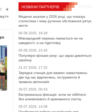
НОВИНИ ПАРТНЕРІВ
ИС
ркут»
Медичні аналізи у 2026 році: що показує
статистика і чому рутинне обстеження рятує
життя
06.08.2026, 18:28
ора
Міжнародний переказ ламається не на
швидкості, а на підготовці
05.08.2026, 15:45
Популярні фільми року: що зараз дивляться
українці
31.07.2026, 17:32
Зарядна станція для важких навантажень:
дім під час відключень, інструменти й
тривала автономія
30.07.2026, 00:43
Екстремальна фіксація: коли не обійтися
без алюмінієвого й армованого скотчу
28.07.2026, 14:08
Особливості вибору контейнерів для