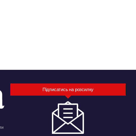
Підписатись на розсилку
ти