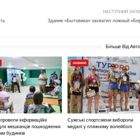
НАСТУПНИЙ ЗАП
ыть
Здание «Бытовика» захватил ложный «Бе
Більше Від Авт
НОВИНИ
провели інформаційні
Сумські спортсмени вибороли
 для мешканців пошкоджених
медалі у пляжному волейболі
ми будинків