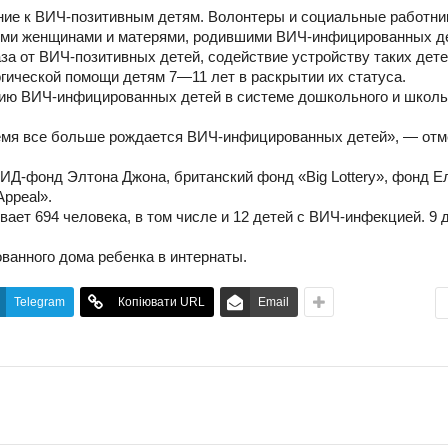
ние к ВИЧ-позитивным детям. Волонтеры и социальные работни
ыми женщинами и матерями, родившими ВИЧ-инфицированных д
а от ВИЧ-позитивных детей, содействие устройству таких дет
логической помощи детям
7—11
лет в раскрытии их статуса.
ю ВИЧ-инфицированных детей в системе дошкольного и школь
ремя все больше рождается ВИЧ-инфицированных детей», — отм
ИД-фонд Элтона Джона, британский фонд «Big Lottery», фонд 
ppeal».
ает 694 человека, в том числе и 12 детей с ВИЧ-инфекцией. 9 
ванного дома ребенка в интернаты.
Telegram
Копіювати URL
Email