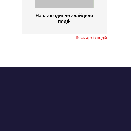
На сьогодні не знайдено
подій
Весь архів подій