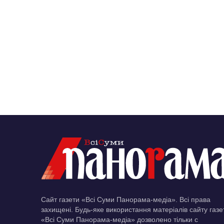
Сайт газети «Всі Суми Панорама-медіа». Всі права
захищені. Будь-яке використання матеріалів сайту газе
«Всі Суми Панорама-медіа» дозволено тільки c