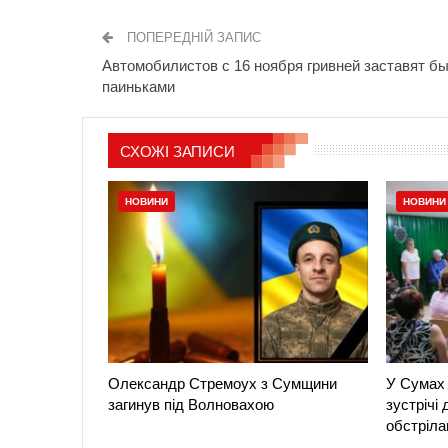
ПОПЕРЕДНІЙ ЗАПИС
Автомобилистов с 16 ноября гривней заставят б
паиньками
СХОЖІ ЗАПИСИ
НОВИНИ
НОВИНИ
Олександр Стремоух з Сумщини
У Сумах 
загинув під Волновахою
зустрічі
обстріла