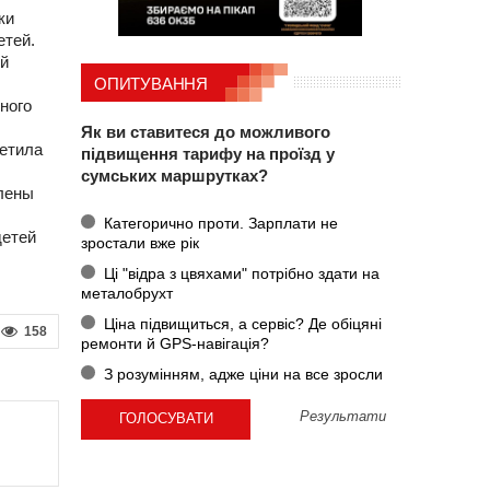
ки
етей.
ей
ОПИТУВАННЯ
ного
Як ви ставитеся до можливого
етила
підвищення тарифу на проїзд у
сумських маршрутках?
Елены
Категорично проти. Зарплати не
детей
зростали вже рік
Ці "відра з цвяхами" потрібно здати на
металобрухт
Ціна підвищиться, а сервіс? Де обіцяні
158
ремонти й GPS-навігація?
З розумінням, адже ціни на все зросли
Результати