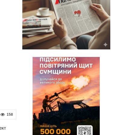
158
ект