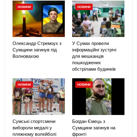
НОВИНИ
НОВИНИ
Олександр Стремоух з
У Сумах провели
Сумщини загинув під
інформаційні зустрічі
Волновахою
для мешканців
пошкоджених
обстрілами будинків
НОВИНИ
НОВИНИ
Сумські спортсмени
Богдан Ємець з
вибороли медалі у
Сумщини загинув на
пляжному волейболі
фронті