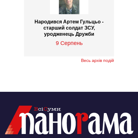
Народився Артем Гульцьо -
старший солдат ЗСУ,
уродженець Дружби
9 Серпень
Весь архів подій