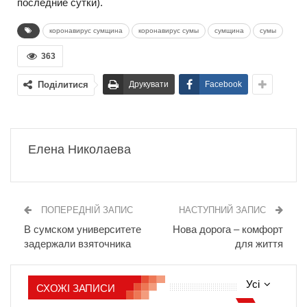
последние сутки).
коронавирус сумщина
коронавирус сумы
сумщина
сумы
363
Поділитися
Друкувати
Facebook
Елена Николаева
ПОПЕРЕДНІЙ ЗАПИС
НАСТУПНИЙ ЗАПИС
В сумском университете
Нова дорога – комфорт
задержали взяточника
для життя
Усі
СХОЖІ ЗАПИСИ