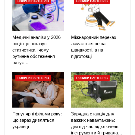
НОВИНИ ПАРТНЕРІВ
НОВИНИ ПАРТНЕРІВ
Медичні аналізи у 2026
Міжнародний переказ
році: що показує
ламається не на
статистика і чому
швидкості, а на
рутинне обстеження
підготовці
рятує…
НОВИНИ ПАРТНЕРІВ
НОВИНИ ПАРТНЕРІВ
Популярні фільми року:
Зарядна станція для
що зараз дивляться
важких навантажень:
українці
дім під час відключень,
інструменти й тривала…