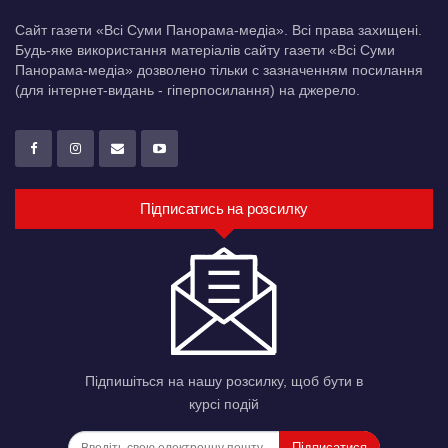
Сайт газети «Всі Суми Панорама-медіа». Всі права захищені.
Будь-яке використання матеріалів сайту газети «Всі Суми
Панорама-медіа» дозволено тільки c зазначенням посилання
(для інтернет-видань - гіперпосилання) на джерело.
Підписатись на розсилку
Підпишіться на нашу розсилку, щоб бути в
курсі подій
Підписатися