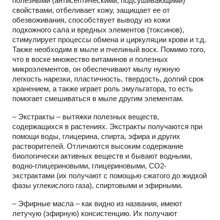
полезными (антисептическими, подсушивающими)
свойствами, отбеливает кожу, защищает ее от
обезвоживания, способствует выводу из кожи
подкожного сала и вредных элементов (токсинов),
стимулирует процессы обмена и циркуляции крови и т.д.
Также необходим в мыле и пчелиный воск. Помимо того,
что в воске множество витаминов и полезных
микроэлементов, он обеспечивают мылу нужную
легкость нарезки, пластичность, твердость, долгий срок
хранением, а также играет роль эмульгатора, то есть
помогает смешиваться в мыле другим элементам.
– Экстракты – вытяжки полезных веществ,
содержащихся в растениях. Экстракты получаются при
помощи воды, глицерина, спирта, эфира и других
растворителей. Отличаются высоким содержание
биологически активных веществ и бывают водными,
водно-глицериновыми, глицериновыми, СО2-
экстрактами (их получают с помощью сжатого до жидкой
фазы углекислого газа), спиртовыми и эфирными.
– Эфирные масла – как видно из названия, имеют
летучую (эфирную) консистенцию. Их получают