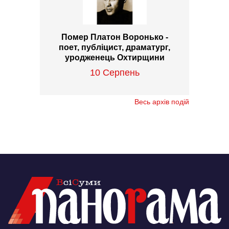
Помер Платон Воронько -
поет, публіцист, драматург,
уродженець Охтирщини
10 Серпень
Весь архів подій