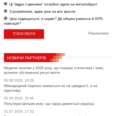
Ці "відра з цвяхами" потрібно здати на металобрухт
З розумінням, адже ціни на все зросли
Ціна підвищиться, а сервіс? Де обіцяні ремонти й GPS-
навігація?
Результати
НОВИНИ ПАРТНЕРІВ
Медичні аналізи у 2026 році: що показує статистика і чому
рутинне обстеження рятує життя
06.08.2026, 18:28
Міжнародний переказ ламається не на швидкості, а на
підготовці
05.08.2026, 15:45
Популярні фільми року: що зараз дивляться українці
31.07.2026, 17:32