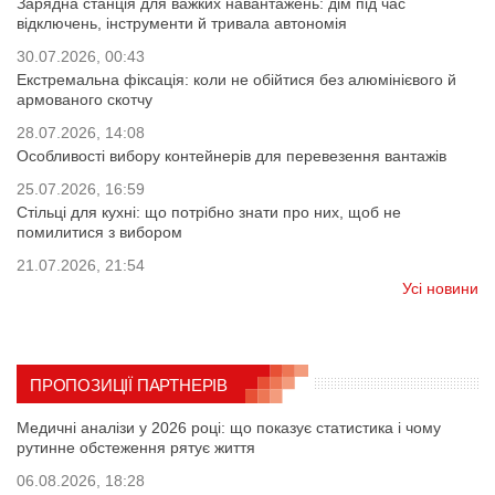
Зарядна станція для важких навантажень: дім під час
відключень, інструменти й тривала автономія
30.07.2026, 00:43
Екстремальна фіксація: коли не обійтися без алюмінієвого й
армованого скотчу
28.07.2026, 14:08
Особливості вибору контейнерів для перевезення вантажів
25.07.2026, 16:59
Стільці для кухні: що потрібно знати про них, щоб не
помилитися з вибором
21.07.2026, 21:54
Усі новини
ПРОПОЗИЦІЇ ПАРТНЕРІВ
Медичні аналізи у 2026 році: що показує статистика і чому
рутинне обстеження рятує життя
06.08.2026, 18:28