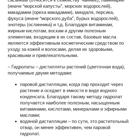
(иначе “морской капусты”, морских водорослей),
макадамии (ореха макадамии), миндаля, персика,
фукуса (иначе “морского дуба”, бурых водорослей),
энотеры (ослинника) и т.д. Благодаря витаминам,
жирным кислотам, воскам и другим полезным
элементам, входящим в их состав, базовые масла
являются эффективным косметическим средством по
уходу за кожей и волосами, делая их здоровыми,
красивыми и привлекательными.
– Гидролаты – дистилляты растений (цветочная вода),
получаемые двумя методами:
паровой дистилляции, когда пар проходит через
растение и оседает в емкости в виде водного
конденсата. Благодаря такому методу гидролат
получается наиболее полезным, насыщенным
витаминами, кислотами, минералами и эфирными
маслами;
водяной дистилляции – по сути, это растительный
отвар, он менее эффективен, чем паровой
гидролат.