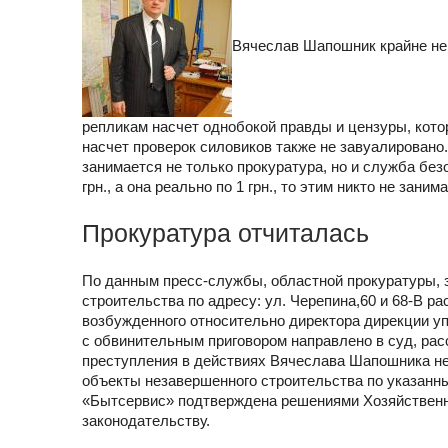
Вячеслав Шапошник крайне нег
репликам насчет однобокой правды и цензуры, кото
насчет проверок силовиков также не завуалировано. 
занимается не только прокуратура, но и служба без
грн., а она реально по 1 грн., то этим никто не зани
Прокуратура отчиталась
По данным пресс-службы, областной прокуратуры, 
строительства по адресу: ул. Черепина,60 и 68-В р
возбужденного относительно директора дирекции у
с обвинительным приговором направлено в суд, расс
преступления в действиях Вячеслава Шапошника не
объекты незавершенного строительства по указан
«Бытсервис» подтверждена решениями Хозяйственно
законодательству.