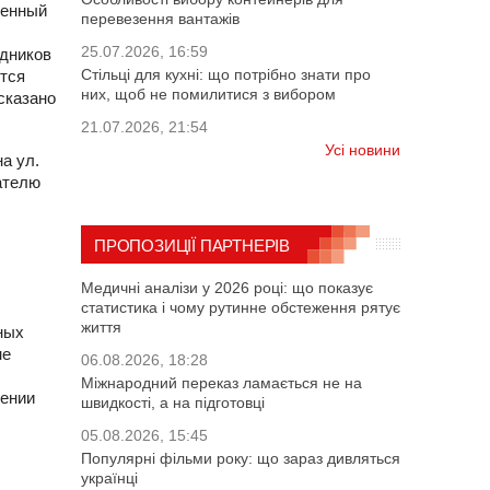
ченный
перевезення вантажів
25.07.2026, 16:59
удников
Стільці для кухні: що потрібно знати про
ется
них, щоб не помилитися з вибором
сказано
21.07.2026, 21:54
Усі новини
а ул.
ателю
ПРОПОЗИЦІЇ ПАРТНЕРІВ
Медичні аналізи у 2026 році: що показує
статистика і чому рутинне обстеження рятує
життя
ных
не
06.08.2026, 18:28
Міжнародний переказ ламається не на
дении
швидкості, а на підготовці
05.08.2026, 15:45
Популярні фільми року: що зараз дивляться
українці