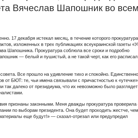
ета Вячеслав Шапошник во все
но. 17 декабря истекал месяц, в течение которого прокуратура
ктов, изложенных в трех публикациях всеукраинской газеты «У
ва Шапошника. Прокуратура соблюла все сроки и подробно
пошник — белый и пушистый, а не такой черт, как его расписал
 совета. Все прошло на удивление тихо и спокойно. Единственн
в от БЮТ: те, чьи имена связывали с причастностью к «утечке»
и так далеко от президиума, что их невозможно было разглядет
налистами.
твия признаны законными. Меня дважды прокуратура проверила
пании по выборам президента. Она будет проходить жестче, че
е материалы еще будут!» — сказал-отрезал или предупредил