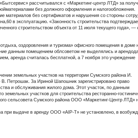
о «Бытсервис» рассчитывался с «Маркетинг-центр ЛТД» за полу
тройматериалами без должного оформления и налогообложения.
ие материалов без сертификатов и нарушения со стороны сотр
ина,60 в эксплуатацию. «Законность строительства подтвержда
ченного строительством объекта от 11 июля текущего года», — 
отдыха, оздоровления и туризма» офисного помещения в доме н
вание данным помещением облсоветом не выделялись и арендод
ем, аренда считалась бесплатной, а 7 ноября это учреждение
чении земельных участков на территории Сумского района И.
— В. Петрошак. За Ириной Шапошник зарегистрировано право
ства и обслуживания жилого дома. Этот участок, по данным
что земельных участков для строительства ресторанно-гостинич
кого сельсовета Сумского района ООО «Маркетинг-Центр ЛТД» 
а при выдаче в аренду ООО «AIP-T» не установлено, в возбуж