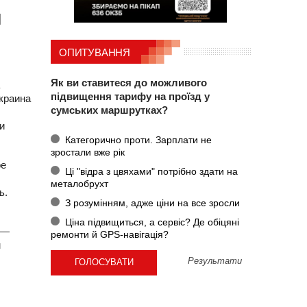
м
ОПИТУВАННЯ
Як ви ставитеся до можливого
підвищення тарифу на проїзд у
краина
сумських маршрутках?
и
Категорично проти. Зарплати не
зростали вже рік
ое
Ці "відра з цвяхами" потрібно здати на
металобрухт
ь.
З розумінням, адже ціни на все зросли
Ціна підвищиться, а сервіс? Де обіцяні
 —
ремонти й GPS-навігація?
м
Результати