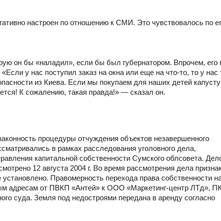
ативно настроен по отношению к СМИ. Это чувствовалось по е
рую он бы «наладил», если бы был губернатором. Впрочем, его
«Если у нас поступил заказ на окна или еще на что-то, то у нас
опасности из Киева. Если мы покупаем для наших детей капусту
мается! К сожалению, такая правда!» — сказал он.
законность процедуры отчуждения объектов незавершенного
ассматривались в рамках расследования уголовного дела,
правления капитальной собственности Сумского облсовета. Дел
мотрено 12 августа 2004 г. Во время рассмотрения дела призна
 установлено. Правомерность перехода права собственности н
ным адресам от ПВКП «Антей» к ООО «Маркетинг-центр ЛТд», П
го суда. Земля под недостроями передана в аренду согласно