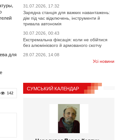
атуры,
31.07.2026, 17:32
о
Зарядна станція для важких навантажень:
телей
дім під час відключень, інструменти й
тривала автономія
30.07.2026, 00:43
ы
Екстремальна фіксація: коли не обійтися
без алюмінієвого й армованого скотчу
иева для
28.07.2026, 14:08
Усі новини
е
СУМСЬКИЙ КАЛЕНДАР
142