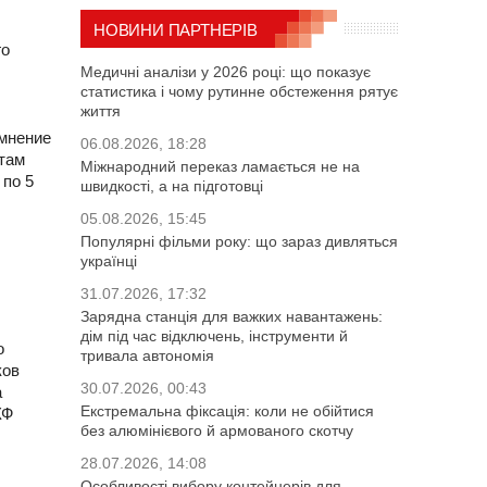
НОВИНИ ПАРТНЕРІВ
го
Медичні аналізи у 2026 році: що показує
статистика і чому рутинне обстеження рятує
життя
 мнение
06.08.2026, 18:28
 там
Міжнародний переказ ламається не на
 по 5
швидкості, а на підготовці
05.08.2026, 15:45
Популярні фільми року: що зараз дивляться
українці
31.07.2026, 17:32
Зарядна станція для важких навантажень:
дім під час відключень, інструменти й
о
тривала автономія
ков
30.07.2026, 00:43
а
Екстремальна фіксація: коли не обійтися
КФ
без алюмінієвого й армованого скотчу
28.07.2026, 14:08
Особливості вибору контейнерів для