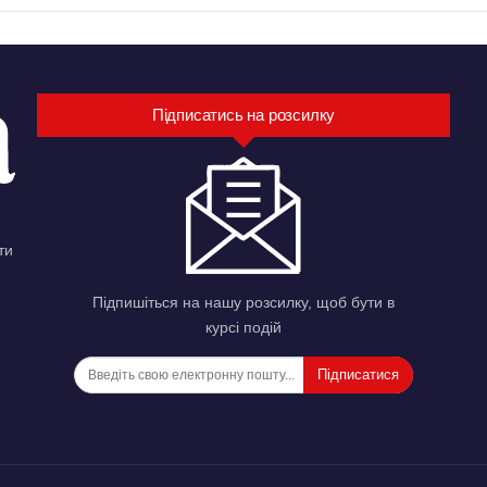
Підписатись на розсилку
ти
Підпишіться на нашу розсилку, щоб бути в
курсі подій
Підписатися