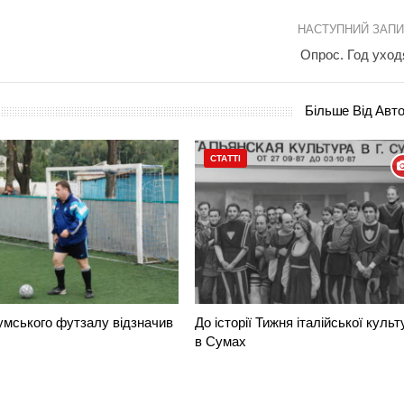
НАСТУПНИЙ ЗАП
Опрос. Год ухо
Більше Від Авт
СТАТТІ
умського футзалу відзначив
До історії Тижня італійської культ
в Сумах