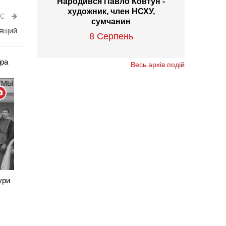
Народився Павло Ковтун -
художник, член НСХУ,
ИС
сумчанин
дящий
8 Серпень
ора
Весь архів подій
ури