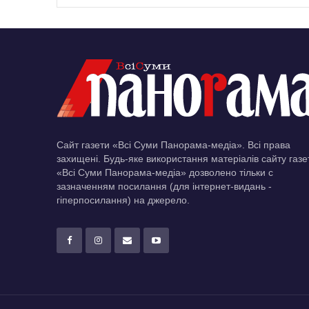
Сайт газети «Всі Суми Панорама-медіа». Всі права
захищені. Будь-яке використання матеріалів сайту газе
«Всі Суми Панорама-медіа» дозволено тільки c
зазначенням посилання (для інтернет-видань -
гіперпосилання) на джерело.