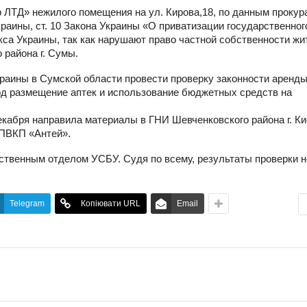
 ЛТД» нежилого помещения на ул. Кирова,18, по данным прокур
краины, ст. 10 Закона Украины «О приватизации государственног
кса Украины, так как нарушают право частной собственности жи
 района г. Сумы.
раины в Сумской области провести проверку законности аренд
од размещение аптек и использование бюджетных средств на
декабря направила материалы в ГНИ Шевченковского района г. К
 ПВКП «Антей».
ственным отделом УСБУ. Судя по всему, результаты проверки н
Telegram
Копіювати URL
Email