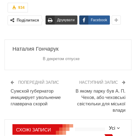
934
Поділитися
Друкувати
Facebook
Наталия Гончарук
В декретом отпуске
ПОПЕРЕДНІЙ ЗАПИС
НАСТУПНИЙ ЗАПИС
Сумской губернатор
В якому парку був А. П.
инициирует увольнение
Чехов, або чеховські
главврача скорой
свістюльки для міської
влади
Усі
СХОЖІ ЗАПИСИ