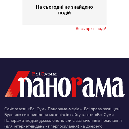
На сьогодні не знайдено
подій
Весь архів подій
Сайт газети «Всі Суми Панорама-медіа». Всі права захищені.
Будь-яке використання матеріалів сайту газети «Всі Суми
Панорама-медіа» дозволено тільки c зазначенням посилання
(для інтернет-видань - гіперпосилання) на джерело.