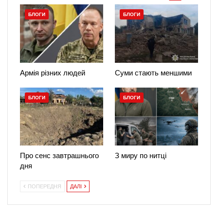
БЛОГИ
БЛОГИ
Армія різних людей
Суми стають меншими
БЛОГИ
БЛОГИ
Про сенс завтрашнього
З миру по нитці
дня
ПОПЕРЕДНЯ
ДАЛІ