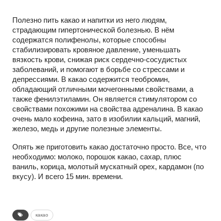
Полезно пить какао и напитки из него людям,
страдающим гипертонической болезнью. В нём
содержатся полифенолы, которые способны
стабилизировать кровяное давление, уменьшать
вязкость крови, снижая риск сердечно-сосудистых
заболеваний, и помогают в борьбе со стрессами и
депрессиями. В какао содержится теобромин,
обладающий отличными мочегонными свойствами, а
также фенилэтиламин. Он является стимулятором со
свойствами похожими на свойства адреналина. В какао
очень мало кофеина, зато в изобилии кальций, магний,
железо, медь и другие полезные элементы.
Опять же приготовить какао достаточно просто. Все, что
необходимо: молоко, порошок какао, сахар, плюс
ваниль, корица, молотый мускатный орех, кардамон (по
вкусу). И всего 15 мин. времени.
какао