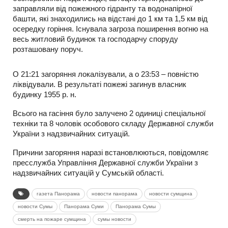
заправляли від пожежного гідранту та водонапірної
башти, які знаходились на відстані до 1 км та 1,5 км від
осередку горіння. Існувала загроза поширення вогню на
весь житловий будинок та господарчу споруду
розташовану поруч.
О 21:21 загоряння локалізували, а о 23:53 – повністю
ліквідували. В результаті пожежі загинув власник
будинку 1955 р. н.
Всього на гасіння було залучено 2 одиниці спеціальної
техніки та 8 чоловік особового складу Державної служби
України з надзвичайних ситуацій.
Причини загоряння наразі встановлюються, повідомляє
пресслужба Управління Державної служби України з
надзвичайних ситуацій у Сумській області.
газета Панорама
новости панорама
новости сумщина
новости Сумы
Панорама Суми
Панорама Сумы
смерть на пожаре сумщина
сумы новости