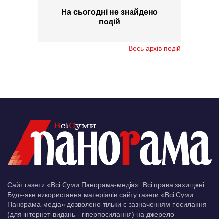
На сьогодні не знайдено
подій
Весь архів подій
Сайт газети «Всі Суми Панорама-медіа». Всі права захищені.
Будь-яке використання матеріалів сайту газети «Всі Суми
Панорама-медіа» дозволено тільки c зазначенням посилання
(для інтернет-видань - гіперпосилання) на джерело.