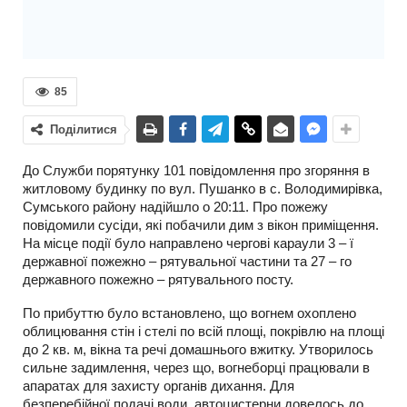
85
Поділитися
До Служби порятунку 101 повідомлення про згоряння в
житловому будинку по вул. Пушанко в с. Володимирівка,
Сумського району надійшло о 20:11. Про пожежу
повідомили сусіди, які побачили дим з вікон приміщення.
На місце події було направлено чергові караули 3 – ї
державної пожежно – рятувальної частини та 27 – го
державного пожежно – рятувального посту.
По прибуттю було встановлено, що вогнем охоплено
облицювання стін і стелі по всій площі, покрівлю на площі
до 2 кв. м, вікна та речі домашнього вжитку. Утворилось
сильне задимлення, через що, вогнеборці працювали в
апаратах для захисту органів дихання. Для
безперебійної подачі води, автоцистерни довелось до