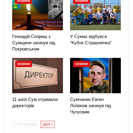
НОВИНИ
НОВИНИ
Геннадій Спориш з
У Сумах відбувся
Сумщини загинув під
“Кубок Страшненка”
Покровськом
НОВИНИ
НОВИНИ
11 шкіл Сум отримали
Сумчанин Євген
директорів
Логвінов загинув під
Чугуєвим
ПОПЕРЕДНЯ
ДАЛІ