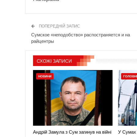
ПОПЕРЕДНІЙ ЗАПИС
Сумское «неподобство» распостраняется и на
райцентры
СХОЖІ ЗАПИСИ
НОВИНИ
ГОЛОВН
Андрій Замула з Сум загинув на війні
У Сумах 