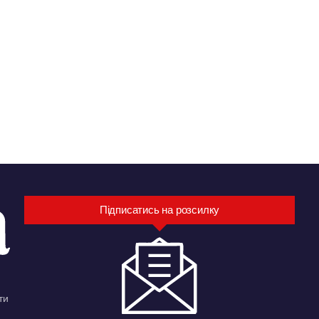
Підписатись на розсилку
ти