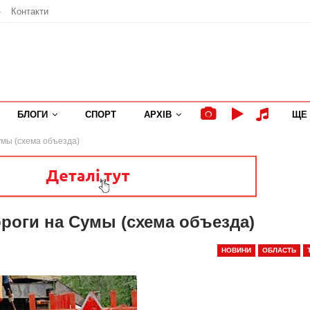
»
Контакти
БЛОГИ
СПОРТ
АРХІВ
ЩЕ
умы (схема объезда)
ороги на Сумы (схема объезда)
НОВИНИ
ОБЛАСТЬ