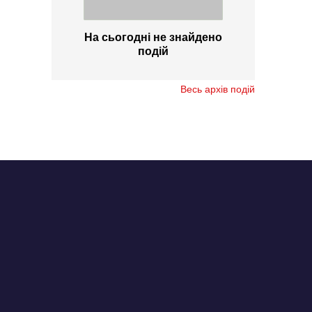
На сьогодні не знайдено
подій
Весь архів подій