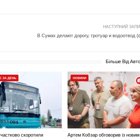
НАСТУПНИЙ ЗАП
В Сумах делают дорогу, тротуар и водоотвод (
Більше Від Авт
Е ЗА ДЕНЬ
НОВИНИ
частково скоротили
Артем Кобзар обговорив із новим