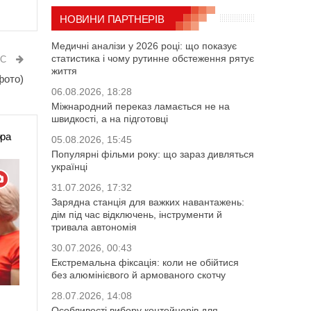
НОВИНИ ПАРТНЕРІВ
Медичні аналізи у 2026 році: що показує
статистика і чому рутинне обстеження рятує
ИС
життя
фото)
06.08.2026, 18:28
Міжнародний переказ ламається не на
швидкості, а на підготовці
ора
05.08.2026, 15:45
Популярні фільми року: що зараз дивляться
українці
31.07.2026, 17:32
Зарядна станція для важких навантажень:
дім під час відключень, інструменти й
тривала автономія
30.07.2026, 00:43
Екстремальна фіксація: коли не обійтися
без алюмінієвого й армованого скотчу
28.07.2026, 14:08
Особливості вибору контейнерів для