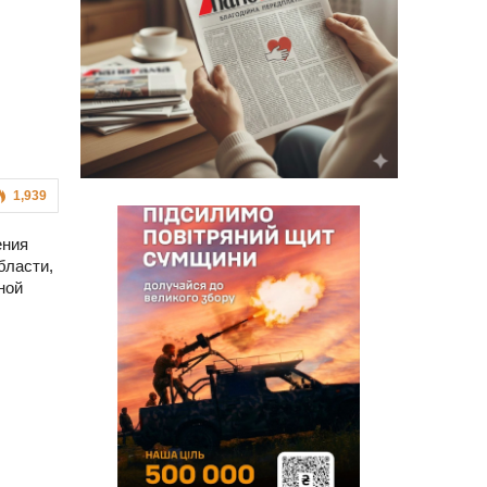
1,939
ения
бласти,
ной