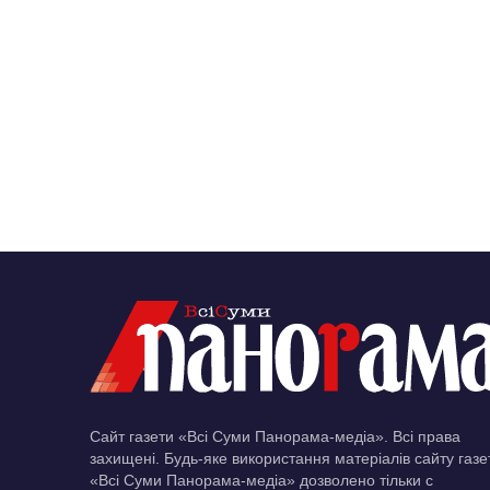
Сайт газети «Всі Суми Панорама-медіа». Всі права
захищені. Будь-яке використання матеріалів сайту газе
«Всі Суми Панорама-медіа» дозволено тільки c