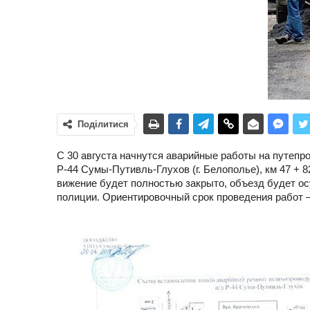
Поділитися
С 30 августа начнутся аварийные работы на путепр
Р-44 Сумы-Путивль-Глухов (г. Белополье), км 47 +
вижение будет полностью закрыто, объезд будет о
полиции. Ориентировочный срок проведения работ –