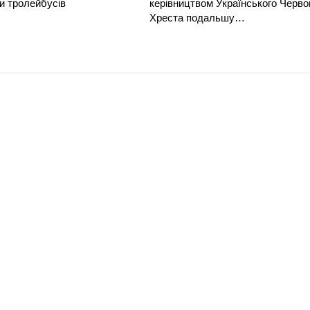
и тролейбусів
керівництвом Українського Черво
Хреста подальшу…