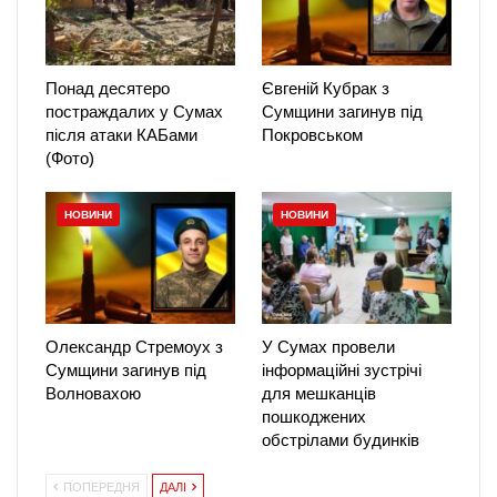
Понад десятеро
Євгеній Кубрак з
постраждалих у Сумах
Сумщини загинув під
після атаки КАБами
Покровськом
(Фото)
НОВИНИ
НОВИНИ
Олександр Стремоух з
У Сумах провели
Сумщини загинув під
інформаційні зустрічі
Волновахою
для мешканців
пошкоджених
обстрілами будинків
ПОПЕРЕДНЯ
ДАЛІ