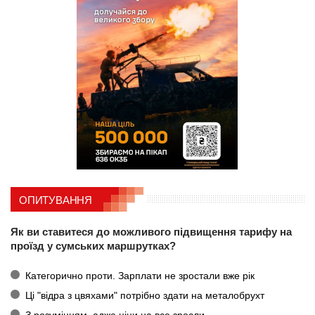
ОПИТУВАННЯ
Як ви ставитеся до можливого підвищення тарифу на
проїзд у сумських маршрутках?
Категорично проти. Зарплати не зростали вже рік
Ці "відра з цвяхами" потрібно здати на металобрухт
З розумінням, адже ціни на все зросли