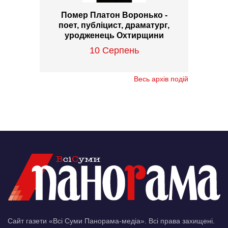
Помер Платон Воронько -
поет, публіцист, драматург,
уродженець Охтирщини
10 Серпень
Весь архів подій
Сайт газети «Всі Суми Панорама-медіа». Всі права захищені.