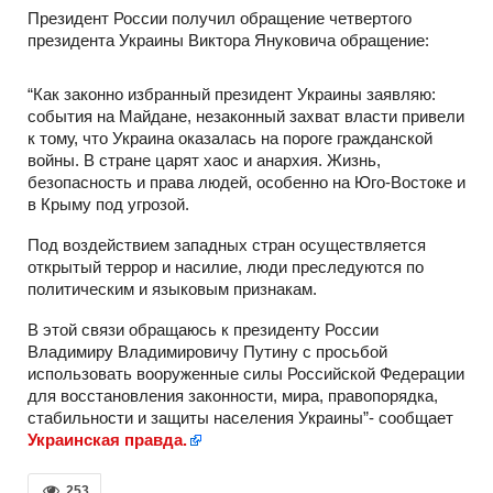
Президент России получил обращение четвертого
президента Украины Виктора Януковича обращение:
“Как законно избранный президент Украины заявляю:
события на Майдане, незаконный захват власти привели
к тому, что Украина оказалась на пороге гражданской
войны. В стране царят хаос и анархия. Жизнь,
безопасность и права людей, особенно на Юго-Востоке и
в Крыму под угрозой.
Под воздействием западных стран осуществляется
открытый террор и насилие, люди преследуются по
политическим и языковым признакам.
В этой связи обращаюсь к президенту России
Владимиру Владимировичу Путину с просьбой
использовать вооруженные силы Российской Федерации
для восстановления законности, мира, правопорядка,
стабильности и защиты населения Украины”- сообщает
Украинская правда.
253