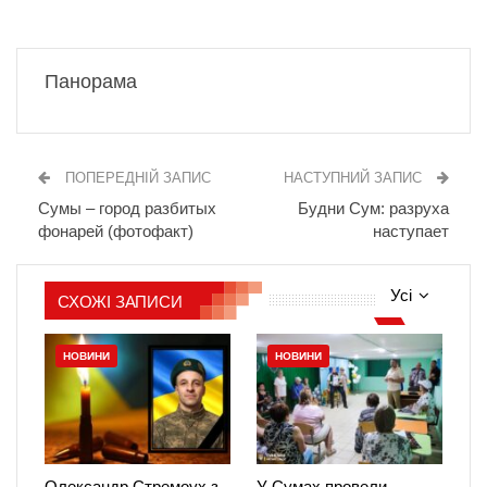
Панорама
ПОПЕРЕДНІЙ ЗАПИС
НАСТУПНИЙ ЗАПИС
Сумы – город разбитых
Будни Сум: разруха
фонарей (фотофакт)
наступает
Усі
СХОЖІ ЗАПИСИ
НОВИНИ
НОВИНИ
Олександр Стремоух з
У Сумах провели