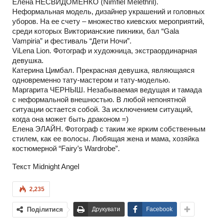
Елена НЕСВИДОМЕНКО (Nimfiel Melethril).
Неформальная модель, дизайнер украшений и головных
уборов. На ее счету – множество киевских мероприятий,
среди которых Викторианские пикники, бал “Gala
Vampiria” и фестиваль “Дети Ночи”.
ViLena Lion. Фотограф и художница, экстраординарная
девушка.
Катерина Цимбал. Прекрасная девушка, являющаяся
одновременно тату-мастером и тату-моделью.
Маргарита ЧЕРНЫШ. Незабываемая ведущая и тамада
с неформальной внешностью. В любой непонятной
ситуации остается собой. За исключением ситуаций,
когда она может быть драконом =)
Елена ЭЛАЙН. Фотограф c таким же ярким собственным
стилем, как ее волосы. Любящая жена и мама, хозяйка
костюмерной “Fairy’s Wardrobe”.
Текст Midnight Angel
2,235
Поділитися
Друкувати
Facebook