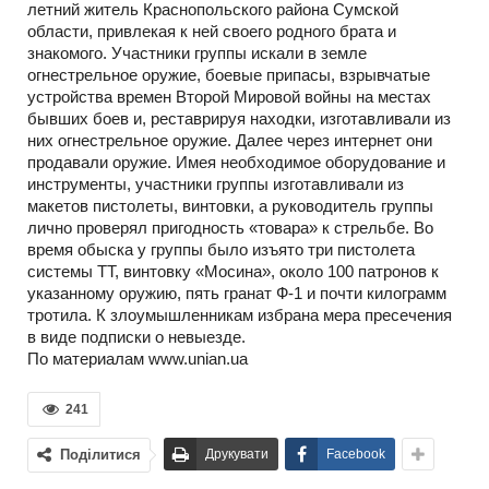
летний житель Краснопольского района Сумской
области, привлекая к ней своего родного брата и
знакомого. Участники группы искали в земле
огнестрельное оружие, боевые припасы, взрывчатые
устройства времен Второй Мировой войны на местах
бывших боев и, реставрируя находки, изготавливали из
них огнестрельное оружие. Далее через интернет они
продавали оружие. Имея необходимое оборудование и
инструменты, участники группы изготавливали из
макетов пистолеты, винтовки, а руководитель группы
лично проверял пригодность «товара» к стрельбе. Во
время обыска у группы было изъято три пистолета
системы ТТ, винтовку «Мосина», около 100 патронов к
указанному оружию, пять гранат Ф-1 и почти килограмм
тротила. К злоумышленникам избрана мера пресечения
в виде подписки о невыезде.
По материалам www.unian.ua
241
Поділитися
Друкувати
Facebook