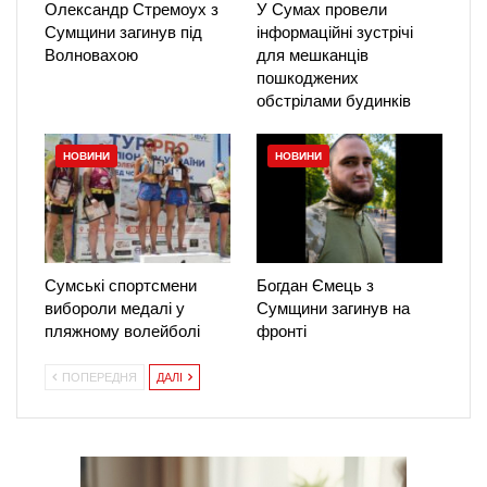
Олександр Стремоух з
У Сумах провели
Сумщини загинув під
інформаційні зустрічі
Волновахою
для мешканців
пошкоджених
обстрілами будинків
НОВИНИ
НОВИНИ
Сумські спортсмени
Богдан Ємець з
вибороли медалі у
Сумщини загинув на
пляжному волейболі
фронті
ПОПЕРЕДНЯ
ДАЛІ