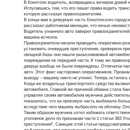
В Конотопе водитель, возвращаясь вечером домой н
Испугавшись тем, что его лишат права водить транс
которую рассказал правоохранителям.
В конце мая в дежурную часть Конотопского городс
рассказал работникам милиции, что ночью неизвест
Водитель угнанного авто заверил правоохранителей, 
машина исчезла.
Правоохранители начали проводить оперативно-ро
установить очевидцев преступления, проверяли пр
овощной базы они нашли разыскиваемый автомоби
повреждения ее передней части. К тому же правоохр
дверце вообще не были повреждены. Отпечатки паль
авто. Этот факт насторожил оперативников. Проан
выводу – машину никто не угонял. Теперь осталось 
Когда же владельца транспортного средства вызвал
автомобиля. Главной же причиной обмана стала бана
управляя своим автомобилем мужчина действительн
показалось, что на проезжую часть выбежала больша
вследствие чего машину выбросило на обочину. Оп
Таким образом мужчина хотел избежать ответственн
уголовное дело по признакам части 1 статьи 383 У
преступления”. Санкция этой статьи предусматривае
до 6 месяцев, или ограничение свободы сроком до 