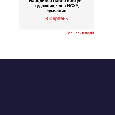
Народився Павло Ковтун -
художник, член НСХУ,
сумчанин
8 Серпень
Весь архів подій