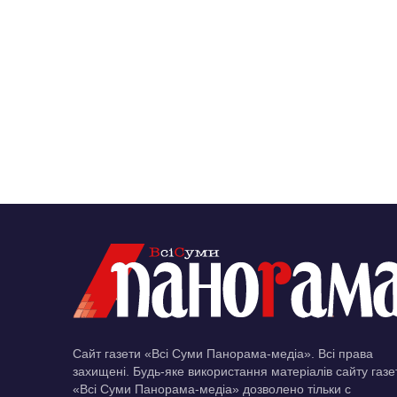
Сайт газети «Всі Суми Панорама-медіа». Всі права
захищені. Будь-яке використання матеріалів сайту газе
«Всі Суми Панорама-медіа» дозволено тільки c