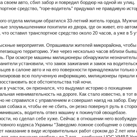
а своем авто, сбил забор и повредил бордюр на одной их улиц.
портное средство, “горе-водитель” придумал не правдивую исто
кого отдела милиции обратился 33-летний житель города. Мужчи
ные злоумышленники похитили из двора, где он живет, его авто
что оставил транспортное средство около 20 часов, а уже в 5 у
зыскные мероприятия. Опрашивали жителей микрорайона, чтобы
илегающую территорию. Уже через несколько часов вблизи быв
ль. При осмотре машины милиционеры обнаружили незначител
анители установили, что замок зажигания и замок на водительс
цев в салоне авто и на его поверхности принадлежали только 
ализировав всю полученную информацию, милиционеры пришли 
восстановить все обстоятельства той ночи.
и в участок, он признался, что выдумал историю о похищении
льная невнимательность на дороге. Как стало известно, в тот в
о не справился с управлением и совершил наезд на забор. Ему
я собака и, чтобы ее не сбить, он резко повернул руль в сторо
омнившись, водитель отвез машину к покинутой овощебазе.
ости, но сделал себе хуже. Сейчас в отношении него возбужде
головного кодекса Украины “Заведомо ложное сообщение о сове
т наказание в виде исправительных работ сроком до 2 лет или 
3 лет, или лишение свободы до 2 лет, – сообщает ЦОС УМВД Ук