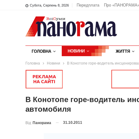
Передплата
Про «ПАНОРАМА
Субота, Серпень 8, 2026
НОВИНИ
ГОЛОВНА
ЖИТТЯ
Головна
Новини
В Конотопе горе-водитель инсценирова
В Конотопе горе-водитель и
автомобиля
31.10.2011
Від
Панорама