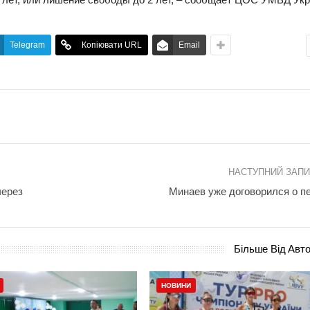
Telegram
Копіювати URL
Email
НАСТУПНИЙ ЗАП
через
Минаев уже договорился о п
Більше Від Авт
НОВИНИ