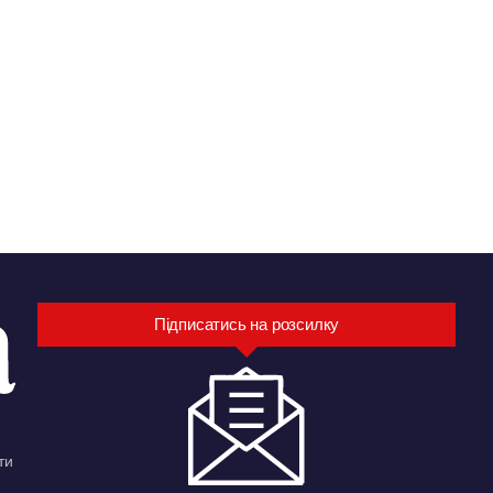
Підписатись на розсилку
ти