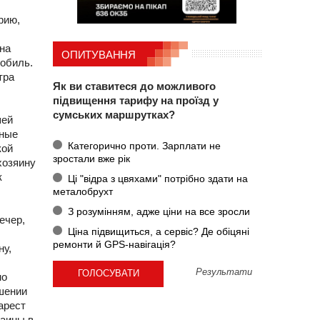
рию,
на
ОПИТУВАННЯ
мобиль.
тра
Як ви ставитеся до можливого
підвищення тарифу на проїзд у
сумських маршрутках?
шей
ьные
Категорично проти. Зарплати не
кой
зростали вже рік
хозяину
к
Ці "відра з цвяхами" потрібно здати на
металобрухт
З розумінням, адже ціни на все зросли
ечер,
Ціна підвищиться, а сервіс? Де обіцяні
ремонти й GPS-навігація?
ну,
Результати
но
ршении
арест
раины в