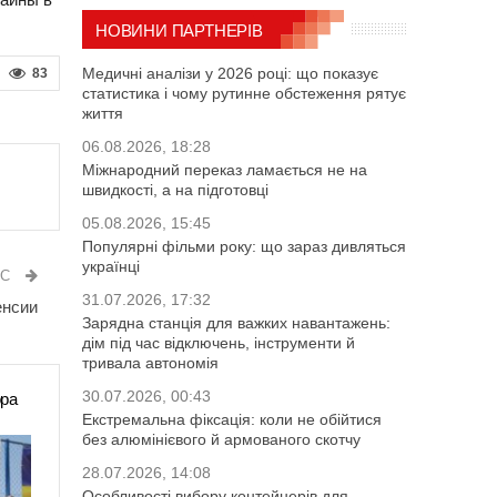
НОВИНИ ПАРТНЕРІВ
Медичні аналізи у 2026 році: що показує
83
статистика і чому рутинне обстеження рятує
життя
06.08.2026, 18:28
Міжнародний переказ ламається не на
швидкості, а на підготовці
05.08.2026, 15:45
Популярні фільми року: що зараз дивляться
українці
ИС
31.07.2026, 17:32
енсии
Зарядна станція для важких навантажень:
дім під час відключень, інструменти й
тривала автономія
30.07.2026, 00:43
ора
Екстремальна фіксація: коли не обійтися
без алюмінієвого й армованого скотчу
28.07.2026, 14:08
Особливості вибору контейнерів для