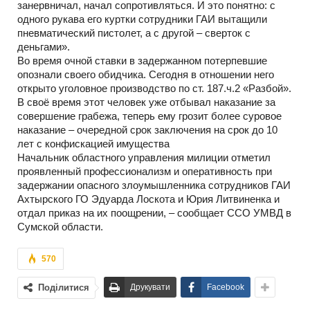
занервничал, начал сопротивляться. И это понятно: с
одного рукава его куртки сотрудники ГАИ вытащили
пневматический пистолет, а с другой – сверток с
деньгами».
Во время очной ставки в задержанном потерпевшие
опознали своего обидчика. Сегодня в отношении него
открыто уголовное производство по ст. 187.ч.2 «Разбой».
В своё время этот человек уже отбывал наказание за
совершение грабежа, теперь ему грозит более суровое
наказание – очередной срок заключения на срок до 10
лет с конфискацией имущества
Начальник областного управления милиции отметил
проявленный профессионализм и оперативность при
задержании опасного злоумышленника сотрудников ГАИ
Ахтырского ГО Эдуарда Лоскота и Юрия Литвиненка и
отдал приказ на их поощрении, – сообщает ССО УМВД в
Сумской области.
570
Поділитися
Друкувати
Facebook