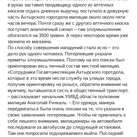
в руках заставил продавщицу одного из аптечных
киосков отдать дневную выручку, поступило в дежурную
часть Ахтырского горотдела милиции около около пяти
часов вечера. Почти сразу же с другого аптечного киоска
поступает аналогичный сигнал – там злоумышленник
обогатился на 3500 гривен. А через некоторое время уже
звонили из магазина.
По способу совершения нападений стало ясно – это
дело рук одного человека. Потерпевшие указали
приметы злоумышленника. Поэтому на его поиски был
ориентирован весь личный состав местной милиции.
«Сотрудники Госавтоинспекции Ахтырского горотдела,
которые в это время несли службу на улицах города,
получив ориентировку на розыск, обратили внимание на
мужчину, пытавшегося сесть в общественный транспорт,
– рассказывает начальник УМВД области полковник
милиции Анатолий Ричкаль. – Его одежда, манера
передвигаться были очень похожи на те, что указали в
своих заявлениях потерпевшие. Чтобы не привлекать к
себе лишнего внимания, милиционеры на автомобиле
последовали за автобусом до следующей остановки.
Там они попросили подозреваемого выйти. Последний