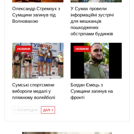
Олександр Стремоух з
У Сумах провели
Сумщини загинув під
інформаційні зустрічі
Волновахою
для мешканців
пошкоджених
обстрілами будинків
НОВИНИ
НОВИНИ
Сумські спортсмени
Богдан Ємець з
вибороли медалі у
Сумщини загинув на
пляжному волейболі
фронті
ПОПЕРЕДНЯ
ДАЛІ