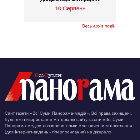
10 Серпень
Весь архів подій
Сайт газети «Всі Суми Панорама-медіа». Всі права захищені.
Будь-яке використання матеріалів сайту газети «Всі Суми
Панорама-медіа» дозволено тільки c зазначенням посилання
(для інтернет-видань - гіперпосилання) на джерело.