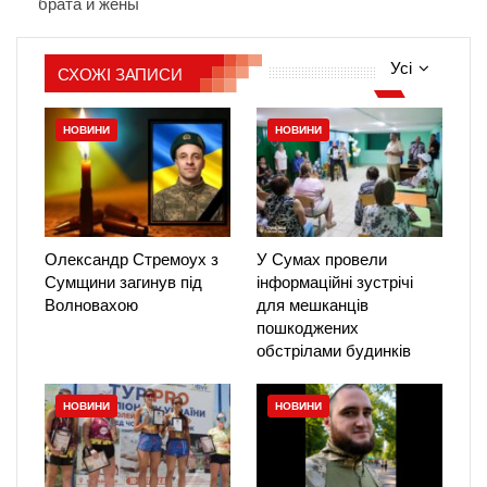
брата и жены
Усі
СХОЖІ ЗАПИСИ
НОВИНИ
НОВИНИ
Олександр Стремоух з
У Сумах провели
Сумщини загинув під
інформаційні зустрічі
Волновахою
для мешканців
пошкоджених
обстрілами будинків
НОВИНИ
НОВИНИ