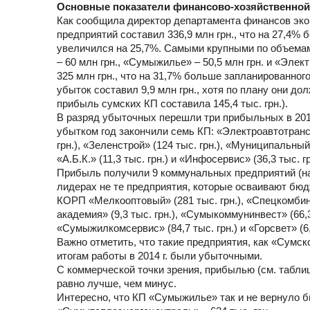
Основные показатели финансово-хозяйственной 
Как сообщила директор департамента финансов э
предприятий составил 336,9 млн грн., что на 27,4% 
увеличился на 25,7%. Самыми крупными по объемам
– 60 млн грн., «Сумыжилье» – 50,5 млн грн. и «Элек
325 млн грн., что на 31,7% больше запланированног
убыток составил 9,9 млн грн., хотя по плану они до
прибыль сумских КП составила 145,4 тыс. грн.).
В разряд убыточных перешли три прибыльных в 2014
убытком год закончили семь КП: «Электроавтотранс» 
грн.), «Зеленстрой» (124 тыс. грн.), «Муниципальный
«А.Б.К.» (11,3 тыс. грн.) и «Инфосервис» (36,3 тыс. гр
Прибыль получили 9 коммунальных предприятий (на 1
лидерах не те предприятия, которые осваивают бюд
КОРП «Мелкооптовый» (281 тыс. грн.), «Спецкомбина
академия» (9,3 тыс. грн.), «Сумыкоммунинвест» (66,3
«Сумыжилкомсервис» (84,7 тыс. грн.) и «Горсвет» (6,5
Важно отметить, что такие предприятия, как «Сум
итогам работы в 2014 г. были убыточными.
С коммерческой точки зрения, прибылью (см. таблиц
равно лучше, чем минус.
Интересно, что КП «Сумыжилье» так и не вернуло бю