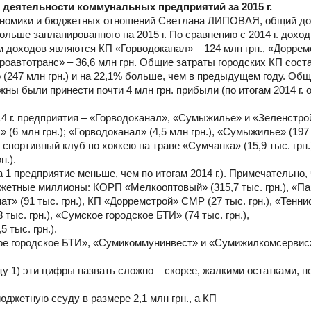
деятельности коммунальных предприятий за 2015 г.
кономики и бюджетных отношений Светлана ЛИПОВАЯ, общий д
больше запланированного на 2015 г. По сравнению с 2014 г. доход
 доходов являются КП «Горводоканал» – 124 млн грн., «Доррем
троавтотранс» – 36,6 млн грн. Общие затраты городских КП сост
о (247 млн грн.) и на 22,1% больше, чем в предыдущем году. Об
лжны были принести почти 4 млн грн. прибыли (по итогам 2014 г.
 г. предприятия – «Горводоканал», «Сумыжилье» и «Зеленстро
(6 млн грн.); «Горводоканал» (4,5 млн грн.), «Сумыжилье» (197
 спортивный клуб по хоккею на траве «Сумчанка» (15,9 тыс. грн.
н.).
 предприятие меньше, чем по итогам 2014 г.). Примечательно, 
жетные миллионы: КОРП «Мелкооптовый» (315,7 тыс. грн.), «Па
т» (91 тыс. грн.), КП «Дорремстрой» СМР (27 тыс. грн.), «Тенни
 тыс. грн.), «Сумское городское БТИ» (74 тыс. грн.),
 тыс. грн.).
ское городское БТИ», «Сумикоммунинвест» и «Сумижилкомсервис
у 1) эти цифры назвать сложно – скорее, жалкими остатками, н
джетную ссуду в размере 2,1 млн грн., а КП