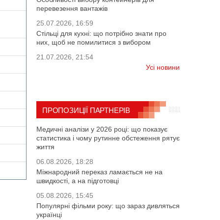
перевезення вантажів
25.07.2026, 16:59
Стільці для кухні: що потрібно знати про
них, щоб не помилитися з вибором
21.07.2026, 21:54
Усі новини
ПРОПОЗИЦІЇ ПАРТНЕРІВ
Медичні аналізи у 2026 році: що показує
статистика і чому рутинне обстеження рятує
життя
06.08.2026, 18:28
Міжнародний переказ ламається не на
швидкості, а на підготовці
05.08.2026, 15:45
Популярні фільми року: що зараз дивляться
українці