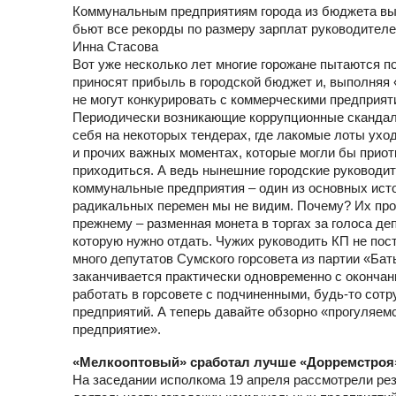
Коммунальным предприятиям города из бюджета выд
бьют все рекорды по размеру зарплат руководител
Инна Стасова
Вот уже несколько лет многие горожане пытаются п
приносят прибыль в городской бюджет и, выполняя 
не могут конкурировать с коммерческими предприят
Периодически возникающие коррупционные скандалы
себя на некоторых тендерах, где лакомые лоты ухо
и прочих важных моментах, которые могли бы приот
приходиться. А ведь нынешние городские руководите
коммунальные предприятия – один из основных исто
радикальных перемен мы не видим. Почему? Их про
прежнему – разменная монета в торгах за голоса де
которую нужно отдать. Чужих руководить КП не пост
много депутатов Сумского горсовета из партии «Бат
заканчивается практически одновременно с окончан
работать в горсовете с подчиненными, будь-то со
предприятий. А теперь давайте обзорно «прогуляем
предприятие».
«Мелкооптовый» сработал лучше «Дорремстроя
На заседании исполкома 19 апреля рассмотрели ре