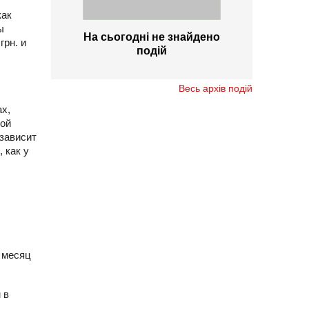
как
ы
На сьогодні не знайдено
грн. и
подій
Весь архів подій
ах,
ной
 зависит
 как у
в месяц
 в