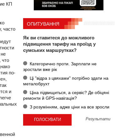
кие КП
ко
ОПИТУВАННЯ
, часто
Як ви ставитеся до можливого
ведут
підвищення тарифу на проїзд у
етности
сумських маршрутках?
 не
 что
Категорично проти. Зарплати не
днако
зростали вже рік
тия по-
Ці "відра з цвяхами" потрібно здати на
е»,
металобрухт
так
тся и
Ціна підвищиться, а сервіс? Де обіцяні
легче
ремонти й GPS-навігація?
унальных
З розумінням, адже ціни на все зросли
Результати
твенной