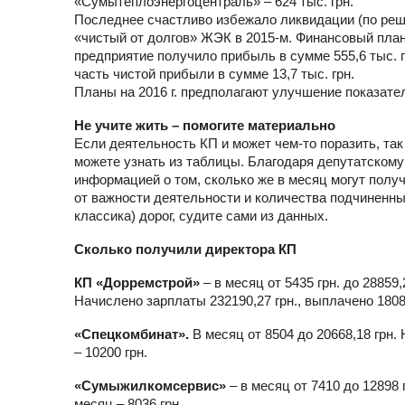
«Сумытеплоэнергоцентраль» – 624 тыс. грн.
Последнее счастливо избежало ликвидации (по реше
«чистый от долгов» ЖЭК в 2015-м. Финансовый план
предприятие получило прибыль в сумме 555,6 тыс. гр
часть чистой прибыли в сумме 13,7 тыс. грн.
Планы на 2016 г. предполагают улучшение показате
Не учите жить – помогите материально
Если деятельность КП и может чем-то поразить, так
можете узнать из таблицы. Благодаря депутатско
информацией о том, сколько же в месяц могут получ
от важности деятельности и количества подчиненных.
классика) дорог, судите сами из данных.
Сколько получили директора КП
КП «Дорремстрой»
– в месяц от 5435 грн. до 28859,
Начислено зарплаты 232190,27 грн., выплачено 18087
«Спецкомбинат».
В месяц от 8504 до 20668,18 грн.
– 10200 грн.
«Сумыжилкомсервис»
– в месяц от 7410 до 12898 
месяц – 8036 грн.