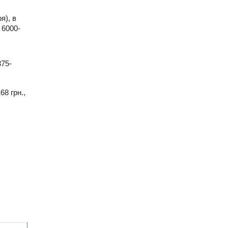
я), в
 6000-
375-
8 грн.,