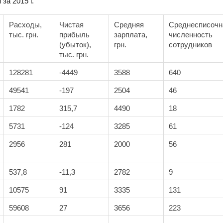
за 2015 г.
Расходы,
Чистая
Средняя
Среднесписочн
тыс. грн.
прибыль
зарплата,
численность
(убыток),
грн.
сотрудников
тыс. грн.
128281
-4449
3588
640
49541
-197
2504
46
1782
315,7
4490
18
5731
-124
3285
61
2956
281
2000
56
537,8
-11,3
2782
9
10575
91
3335
131
59608
27
3656
223