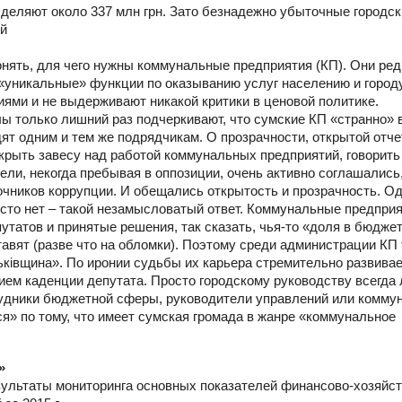
еляют около 337 млн грн. Зато безнадежно убыточные городс
ей
онять, для чего нужны коммунальные предприятия (КП). Они ред
«уникальные» функции по оказыванию услуг населению и городу
иями и не выдерживают никакой критики в ценовой политике.
 только лишний раз подчеркивают, что сумские КП «странно» 
дят одним и тем же подрядчикам. О прозрачности, открытой отч
крыть завесу над работой коммунальных предприятий, говорить
ли, некогда пребывая в оппозиции, очень активно соглашались,
чников коррупции. И обещались открытость и прозрачность. О
сто нет – такой незамысловатый ответ. Коммунальные предприя
путатов и принятые решения, так сказать, чья-то «доля в бюджет
авят (разве что на обломки). Поэтому среди администрации КП 
ьківщина». По иронии судьбы их карьера стремительно развивае
ием каденции депутата. Просто городскому руководству всегда 
трудники бюджетной сферы, руководители управлений или комм
ся» по тому, что имеет сумская громада в жанре «коммунальное
»
зультаты мониторинга основных показателей финансово-хозяйс