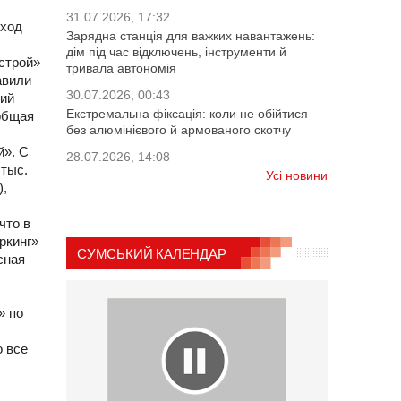
31.07.2026, 17:32
оход
Зарядна станція для важких навантажень:
дім під час відключень, інструменти й
строй»
тривала автономія
авили
30.07.2026, 00:43
щий
Екстремальна фіксація: коли не обійтися
 общая
без алюмінієвого й армованого скотчу
й». С
28.07.2026, 14:08
 тыс.
Усі новини
),
что в
ркинг»
СУМСЬКИЙ КАЛЕНДАР
сная
» по
о все