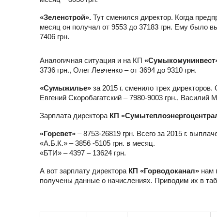
«Зеленстрой».
Тут сменился директор. Когда предпр
месяц он получал от 9553 до 37183 грн. Ему было вы
7406 грн.
Аналогичная ситуация и на КП
«Сумыкомунинвест
3736 грн., Олег Левченко – от 3694 до 9310 грн.
«Сумыжилье»
за 2015 г. сменило трех директоров. 
Евгений Скоробагатский – 7980-9003 грн., Василий М
Зарплата директора
КП «Сумытеплоэнергоцентра
«Горсвет»
– 8753-26819 грн. Всего за 2015 г. выплач
«А.Б.К.» – 3856 -5105 грн. в месяц.
«БТИ» – 4397 – 13624 грн.
А вот зарплату директора
КП «Горводоканал»
нам 
получены данные о начислениях. Приводим их в таб