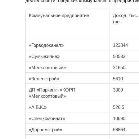
деятельности городских коммунальных предприятий 
Коммунальное предприятие
Доход, тыс.
грн.
«Горводоканал»
123844
«Сумыжилье»
50533
«Мелкооптовый»
21650
«Зеленстрой»
5610
ДП «Паркинг» «КОРП
3309
«Мелкооптовый»
«А.Б.К.»
526,5
«Спецкомбинат»
10690
«Дорремстрой»
59864