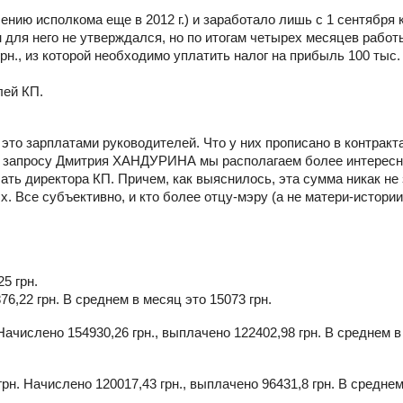
нию исполкома еще в 2012 г.) и заработало лишь с 1 сентября 
 для него не утверждался, но по итогам четырех месяцев работ
н., из которой необходимо уплатить налог на прибыль 100 тыс. 
лей КП.
 это зарплатами руководителей. Что у них прописано в контракт
му запросу Дмитрия ХАНДУРИНА мы располагаем более интерес
ать директора КП. Причем, как выяснилось, эта сумма никак не
 Все субъективно, и кто более отцу-мэру (а не матери-истории,
25 грн.
6,22 грн. В среднем в месяц это 15073 грн.
 Начислено 154930,26 грн., выплачено 122402,98 грн. В среднем 
грн. Начислено 120017,43 грн., выплачено 96431,8 грн. В среднем