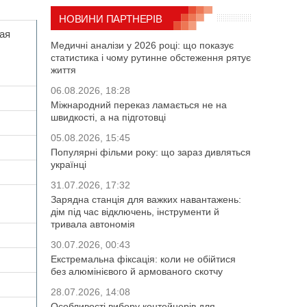
НОВИНИ ПАРТНЕРІВ
ая
Медичні аналізи у 2026 році: що показує
статистика і чому рутинне обстеження рятує
життя
06.08.2026, 18:28
Міжнародний переказ ламається не на
швидкості, а на підготовці
05.08.2026, 15:45
Популярні фільми року: що зараз дивляться
українці
31.07.2026, 17:32
Зарядна станція для важких навантажень:
дім під час відключень, інструменти й
тривала автономія
30.07.2026, 00:43
Екстремальна фіксація: коли не обійтися
без алюмінієвого й армованого скотчу
28.07.2026, 14:08
Особливості вибору контейнерів для