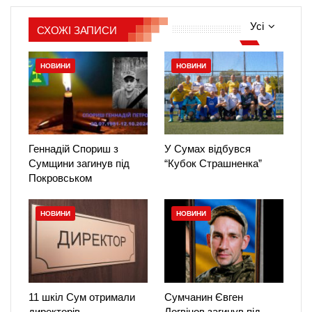
Усі
СХОЖІ ЗАПИСИ
НОВИНИ
НОВИНИ
Геннадій Спориш з
У Сумах відбувся
Сумщини загинув під
“Кубок Страшненка”
Покровськом
НОВИНИ
НОВИНИ
11 шкіл Сум отримали
Сумчанин Євген
директорів
Логвінов загинув під