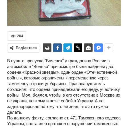
204
Поділитися
В пункте пропуска “Бачевск” у гражданина России в
автомобиле “Вольво” при осмотре были найдены два
ордена «Красной звезды», один орден «Отечественной
войны», которые ограничены к перемещению через
таможенную границу Украины. Правонарушитель
объяснял, что ордена принадлежали его деду, участнику
войны. Мол, боялся, чтобы в его отсутствие в Москве их
не украли, поэтому и вез с собой в Украину. А не
задекларировал потому что не знал, что это нужно
делать.
По данному факту, согласно ст. 471 Таможенного кодекса
Украины, составлен протокол о нарушении таможенных