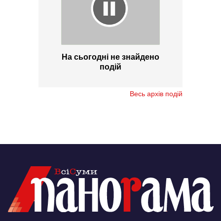
На сьогодні не знайдено
подій
Весь архів подій