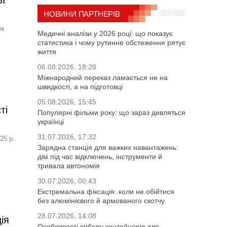
ВІ
НОВИНИ ПАРТНЕРІВ
ик
Медичні аналізи у 2026 році: що показує
статистика і чому рутинне обстеження рятує
життя
06.08.2026, 18:28
Міжнародний переказ ламається не на
швидкості, а на підготовці
05.08.2026, 15:45
ті
Популярні фільми року: що зараз дивляться
українці
31.07.2026, 17:32
25 р.
Зарядна станція для важких навантажень:
дім під час відключень, інструменти й
тривала автономія
30.07.2026, 00:43
Екстремальна фіксація: коли не обійтися
без алюмінієвого й армованого скотчу
28.07.2026, 14:08
ія
Особливості вибору контейнерів для