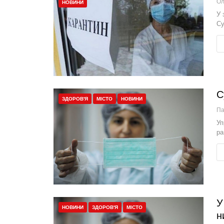
НОВИНИ
У 
Су
С
ЗДОРОВ'Я
МІСТО
НОВИНИ
П
Уп
ра
У
НОВИНИ
ЗДОРОВ'Я
МІСТО
н