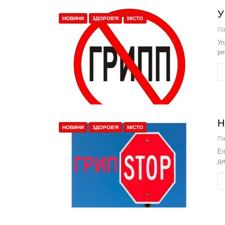
У
НОВИНИ
ЗДОРОВ'Я
МІСТО
П
Уп
ре
Н
НОВИНИ
ЗДОРОВ'Я
МІСТО
П
Еп
ди