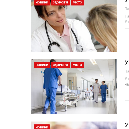
У
НОВИНИ
ЗДОРОВ'Я
МІСТО
П
На
Уп
У
НОВИНИ
ЗДОРОВ'Я
МІСТО
П
Уп
на
У
НОВИНИ