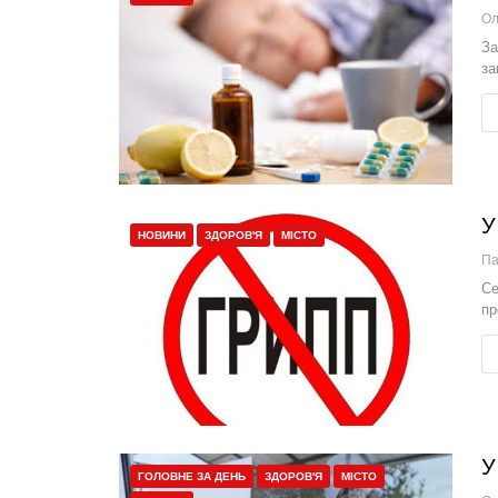
За
за
У
НОВИНИ
ЗДОРОВ'Я
МІСТО
П
Се
пр
У
ГОЛОВНЕ ЗА ДЕНЬ
ЗДОРОВ'Я
МІСТО