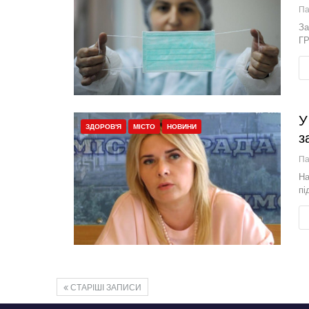
П
За
ГР
У
ЗДОРОВ'Я
МІСТО
НОВИНИ
з
П
На
пі
СТАРІШІ ЗАПИСИ