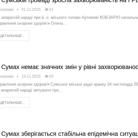
 Сумській громаді зросла захворюваність на ГР
анорама
01.12.2025
61
 апаратній нараді при в. о. міського голови Артемові КОБЗАРЮ начальн
равління охорони здоров’я Олена…
ДЕТАЛЬНІШЕ...
 Сумах немає значних змін у рівні захворюванос
анорама
24.11.2025
93
равління охорони здоров'я Сумської міської ради зранку 24 листопада 20
 апаратній нараді звітувало про…
ДЕТАЛЬНІШЕ...
 Сумах зберігається стабільна епідемічна ситуац