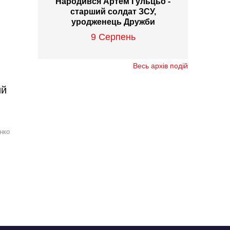
Народився Артем Гульцьо -
старший солдат ЗСУ,
уродженець Дружби
9 Серпень
Весь архів подій
ий
нко