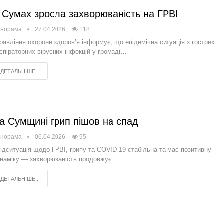
 Сумах зросла захворюваність на ГРВІ
анорама
27.04.2026
118
равління охорони здоров’я інформує, що епідемічна ситуація з гострих
спіраторних вірусних інфекцій у громаді…
ДЕТАЛЬНІШЕ...
а Сумщині грип пішов на спад
анорама
06.04.2026
95
ідситуація щодо ГРВІ, грипу та COVID-19 стабільна та має позитивну
наміку — захворюваність продовжує…
ДЕТАЛЬНІШЕ...