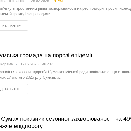
Олена Ніколаєнко
25.02.2025
763
зв’язку зі зростанням рівня захворюваності на респіраторні вірусні інфекці
мській громаді запровадили…
ДЕТАЛЬНІШЕ...
умська громада на порозі епідемії
анорама
17.02.2025
207
равління охорони здоров'я Сумської міської ради повідомляє, що станом
нок 17 лютого 2025 р. у Сумській…
ДЕТАЛЬНІШЕ...
 Сумах показник сезонної захворюваності на 4
ижче епідпорогу