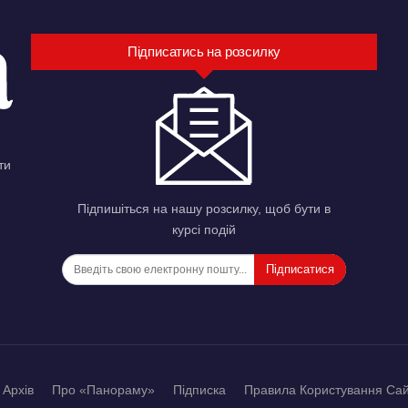
Підписатись на розсилку
ти
Підпишіться на нашу розсилку, щоб бути в
курсі подій
Підписатися
Архів
Про «Панораму»
Підписка
Правила Користування Са