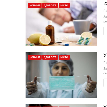
2
НОВИНИ
ЗДОРОВ'Я
МІСТО
П
За
ре
У
НОВИНИ
ЗДОРОВ'Я
МІСТО
П
За
сі