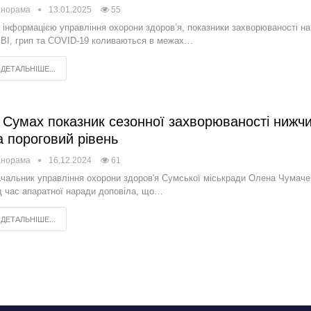
анорама
13.01.2025
55
 інформацією управління охорони здоров’я, показники захворюваності на
ВІ, грип та COVID-19 коливаються в межах…
ДЕТАЛЬНІШЕ...
 Сумах показник сезонної захворюваності нижч
а пороговий рівень
анорама
16.12.2024
61
чальник управління охорони здоров'я Сумської міськради Олена Чумаче
д час апаратної наради доповіла, що…
ДЕТАЛЬНІШЕ...