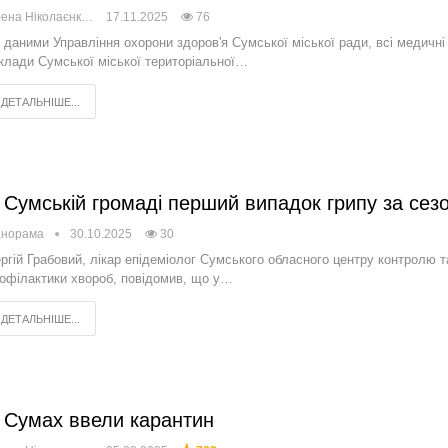
Олена Ніколаєнко
17.11.2025
76
 даними Управління охорони здоров'я Сумської міської ради, всі медичні
клади Сумської міської територіальної…
ДЕТАЛЬНІШЕ...
 Сумській громаді перший випадок грипу за сез
анорама
30.10.2025
30
ргій Грабовий, лікар епідеміолог Сумського обласного центру контролю т
офілактики хвороб, повідомив, що у…
ДЕТАЛЬНІШЕ...
 Сумах ввели карантин