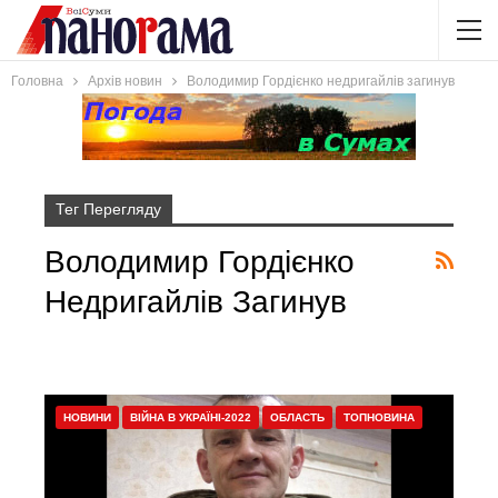
Головна
Архів новин
Володимир Гордієнко недригайлів загинув
Тег Перегляду
Володимир Гордієнко
Недригайлів Загинув
НОВИНИ
ВІЙНА В УКРАЇНІ-2022
ОБЛАСТЬ
ТОПНОВИНА