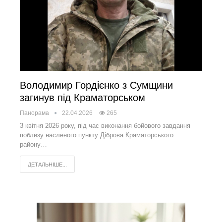
Володимир Гордієнко з Сумщини
загинув під Краматорськом
Панорама
22.04.2026
265
3 квітня 2026 року, під час виконання бойового завдання
поблизу насленого пункту Діброва Краматорського
району…
ДЕТАЛЬНІШЕ...