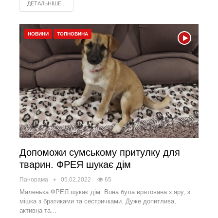
ДЕТАЛЬНІШЕ...
НОВИНИ
ТОПНОВИНА
Допоможи сумському притулку для
тварин. ФРЕЯ шукає дім
Панорама
05.02.2022
65
Маленька ФРЕЯ шукає дім. Вона була врятована з яру, з
мішка з братиками та сестричками. Дуже допитлива,
активна та…