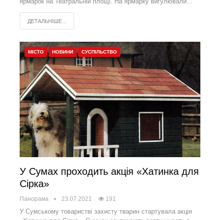
ярмарок на Театральній площі. На ярмарку вигулювали…
ДЕТАЛЬНІШЕ...
МІСТО
НОВИНИ
СУСПІЛЬСТВО
У Сумах проходить акція «Хатинка для
Сірка»
Панорама
23.07.2021
191
У Сумському товаристві захисту тварин стартувала акція