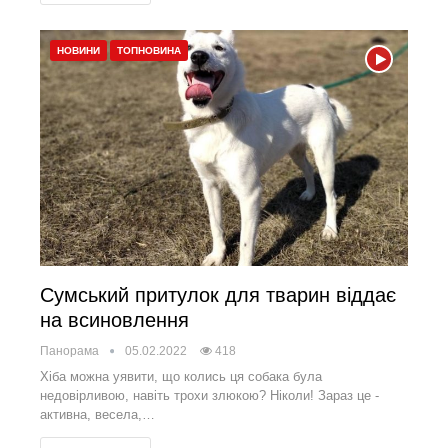
НОВИНИ
ТОПНОВИНА
Сумський притулок для тварин віддає
на всиновлення
Панорама
05.02.2022
418
Хіба можна уявити, що колись ця собака була
недовірливою, навіть трохи злюкою? Ніколи! Зараз це -
активна, весела,…