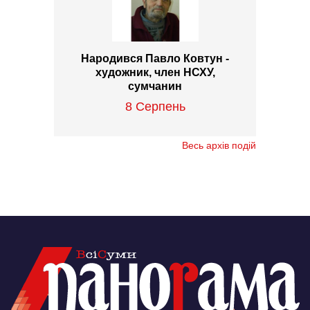
Народився Павло Ковтун -
художник, член НСХУ,
сумчанин
8 Серпень
Весь архів подій