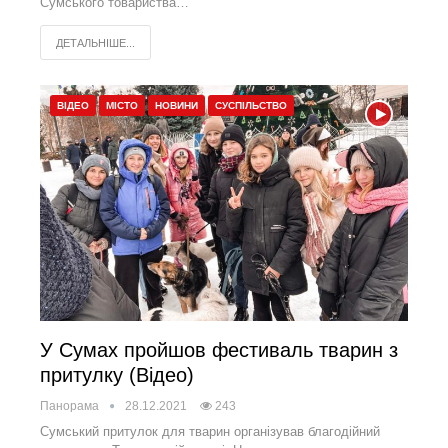
Сумського товариства…
ДЕТАЛЬНІШЕ...
ВІДЕО
МІСТО
НОВИНИ
СУСПІЛЬСТВО
У Сумах пройшов фестиваль тварин з
притулку (Відео)
Панорама
28.12.2021
243
Сумський притулок для тварин організував благодійний