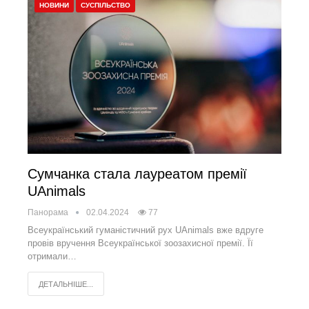
НОВИНИ
СУСПІЛЬСТВО
Сумчанка стала лауреатом премії
UAnimals
Панорама
02.04.2024
77
Всеукраїнський гуманістичний рух UAnimals вже вдруге
провів вручення Всеукраїнської зоозахисної премії. Її
отримали…
ДЕТАЛЬНІШЕ...