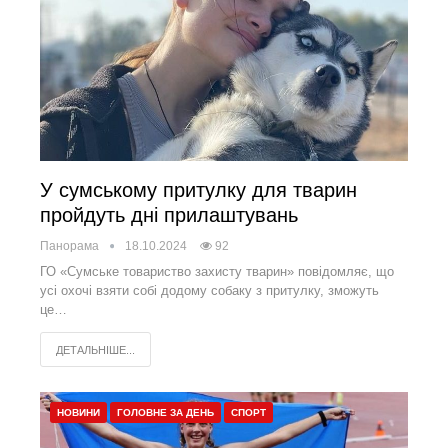
У сумському притулку для тварин
пройдуть дні прилаштувань
Панорама
18.10.2024
92
ГО «Сумське товариство захисту тварин» повідомляє, що
усі охочі взяти собі додому собаку з притулку, зможуть
це…
ДЕТАЛЬНІШЕ...
НОВИНИ
ГОЛОВНЕ ЗА ДЕНЬ
СПОРТ