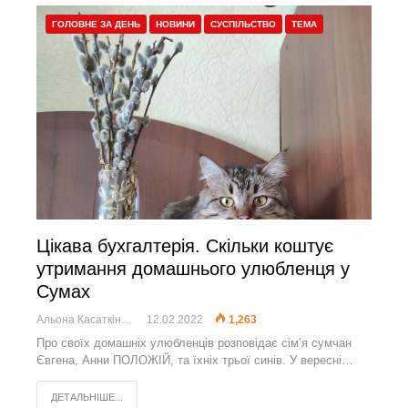
ГОЛОВНЕ ЗА ДЕНЬ
НОВИНИ
СУСПІЛЬСТВО
ТЕМА
Цікава бухгалтерія. Скільки коштує
утримання домашнього улюбленця у
Сумах
Альона Касаткіна
12.02.2022
1,263
Про своїх домашніх улюбленців розповідає сім’я сумчан
Євгена, Анни ПОЛОЖІЙ, та їхніх трьої синів. У вересні…
ДЕТАЛЬНІШЕ...