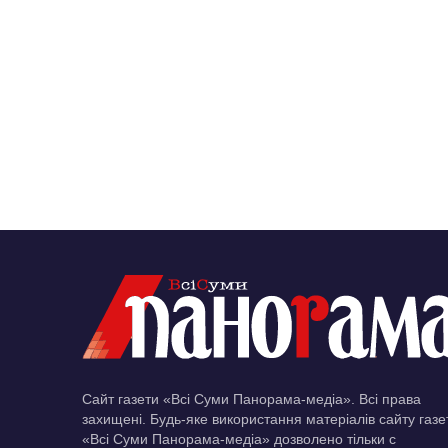
Сайт газети «Всі Суми Панорама-медіа». Всі права
захищені. Будь-яке використання матеріалів сайту газе
«Всі Суми Панорама-медіа» дозволено тільки c