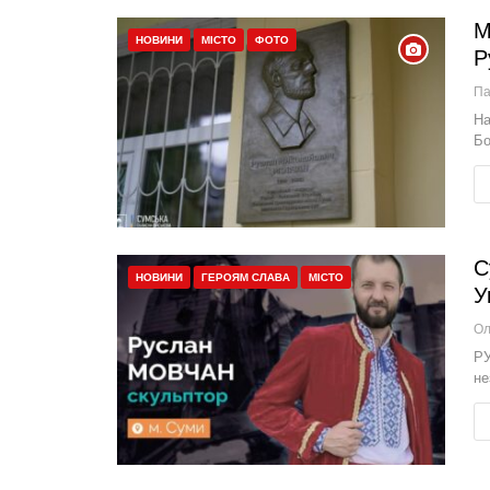
М
НОВИНИ
МІСТО
ФОТО
Р
П
На
Бо
С
НОВИНИ
ГЕРОЯМ СЛАВА
МІСТО
У
РУ
не