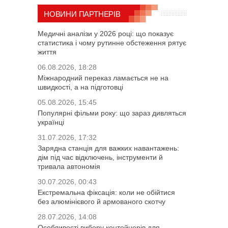
НОВИНИ ПАРТНЕРІВ
Медичні аналізи у 2026 році: що показує
статистика і чому рутинне обстеження рятує
життя
06.08.2026, 18:28
Міжнародний переказ ламається не на
швидкості, а на підготовці
05.08.2026, 15:45
Популярні фільми року: що зараз дивляться
українці
31.07.2026, 17:32
Зарядна станція для важких навантажень:
дім під час відключень, інструменти й
тривала автономія
30.07.2026, 00:43
Екстремальна фіксація: коли не обійтися
без алюмінієвого й армованого скотчу
28.07.2026, 14:08
Особливості вибору контейнерів для