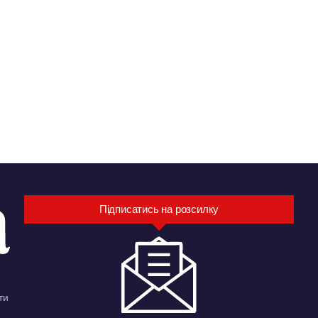
Підписатись на розсилку
ти