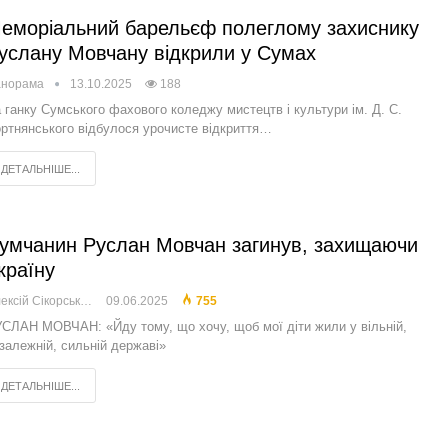
еморіальний барельєф полеглому захиснику
услану Мовчану відкрили у Сумах
анорама
13.10.2025
188
 ганку Сумського фахового коледжу мистецтв і культури ім. Д. С.
ртнянського відбулося урочисте відкриття…
ДЕТАЛЬНІШЕ...
умчанин Руслан Мовчан загинув, захищаючи
країну
Олексій Сікорський
09.06.2025
755
СЛАН МОВЧАН: «Йду тому, що хочу, щоб мої діти жили у вільній,
залежній, сильній державі»
ДЕТАЛЬНІШЕ...