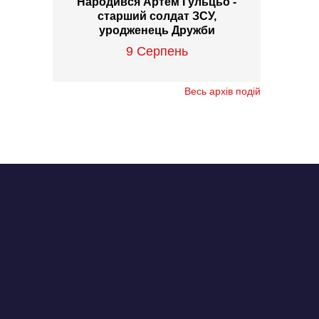
Народився Артем Гульцьо -
старший солдат ЗСУ,
уродженець Дружби
9 Серпень
Весь архів подій