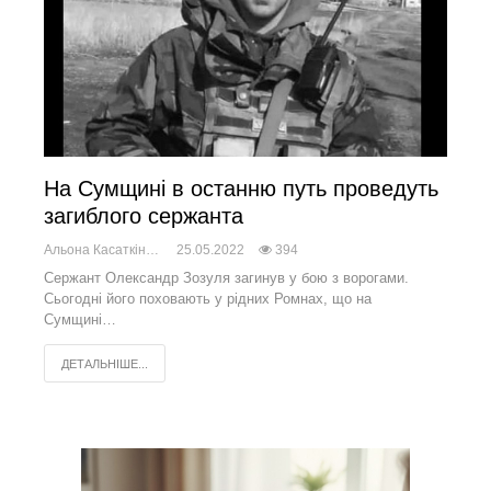
На Сумщині в останню путь проведуть
загиблого сержанта
Альона Касаткіна
25.05.2022
394
Сержант Олександр Зозуля загинув у бою з ворогами.
Сьогодні його поховають у рідних Ромнах, що на
Сумщині…
ДЕТАЛЬНІШЕ...