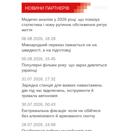
НОВИНИ ПАРТНЕРІВ
Медичні аналізи у 2026 році: що показує
статистика і чому рутинне обстеження рятує
життя
06.08.2026, 18:28
Міжнародний переказ ламається не на
швидкості, а на підготовці
05.08.2026, 15:45
Популярні фільми року: що зараз дивляться
українці
31.07.2026, 17:32
Зарядна станція для важких навантажень:
дім під час відключень, інструменти й
тривала автономія
30.07.2026, 00:43
Екстремальна фіксація: коли не обійтися
без алюмінієвого й армованого скотчу
28.07.2026, 14:08
Особливості вибору контейнерів для