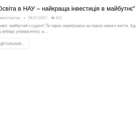
Освіта в НАУ – найкраща інвестиція в майбутнє”
міністратор
06.07.2017
421
ивіт, майбутній студент! Ти зараз перебуваєш на порозі нового життя. А
д вибору університету, а…
ДЕТАЛЬНІШЕ...