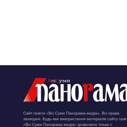
Сайт газети «Всі Суми Панорама-медіа». Всі права
захищені. Будь-яке використання матеріалів сайту газе
«Всі Суми Панорама-медіа» дозволено тільки c