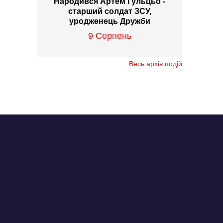
Народився Артем Гульцьо -
старший солдат ЗСУ,
уродженець Дружби
9 Серпень
Весь архів подій