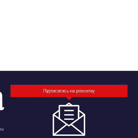
Підписатись на розсилку
ти