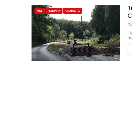
1
ЖКГ
НОВИНИ
ОБЛАСТЬ
С
П
Пі
го