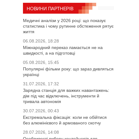
НОВИНИ ПАРТНЕРІВ
Медичні аналізи у 2026 році: що показує
статистика і чому рутинне обстеження рятує
життя
06.08.2026, 18:28
Міжнародний переказ ламається не на
швидкості, а на підготовці
05.08.2026, 15:45
Популярні фільми року: що зараз дивляться
українці
31.07.2026, 17:32
Зарядна станція для важких навантажень:
дім під час відключень, інструменти й
тривала автономія
30.07.2026, 00:43
Екстремальна фіксація: коли не обійтися
без алюмінієвого й армованого скотчу
28.07.2026, 14:08
Особливості вибору контейнерів для