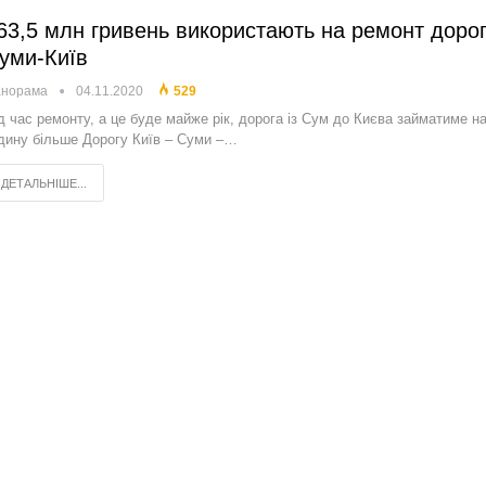
63,5 млн гривень використають на ремонт доро
уми-Київ
анорама
04.11.2020
529
д час ремонту, а це буде майже рік, дорога із Сум до Києва займатиме н
дину більше Дорогу Київ – Суми –…
ДЕТАЛЬНІШЕ...