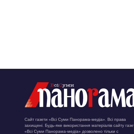
Сайт газети «Всі Суми Панорама-медіа». Всі права
захищені. Будь-яке використання матеріалів сайту газе
«Всі Суми Панорама-медіа» дозволено тільки c