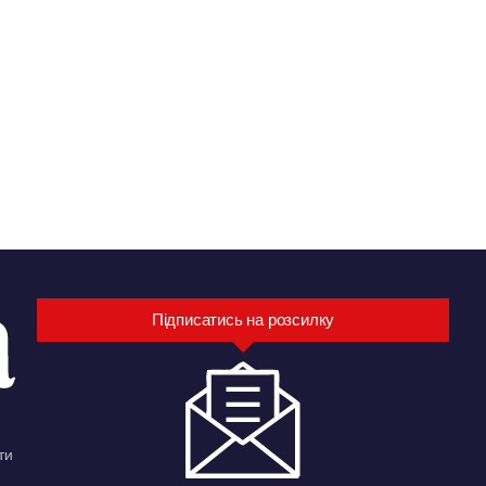
Підписатись на розсилку
ти