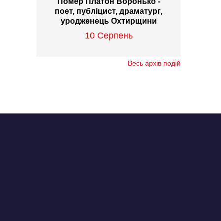
Помер Платон Воронько -
поет, публіцист, драматург,
уродженець Охтирщини
10 Серпень
Весь архів подій