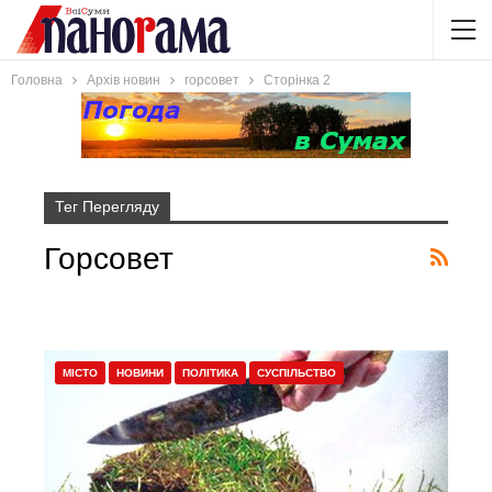
Головна
Архів новин
горсовет
Сторінка 2
Тег Перегляду
Горсовет
МІСТО
НОВИНИ
ПОЛІТИКА
СУСПІЛЬСТВО