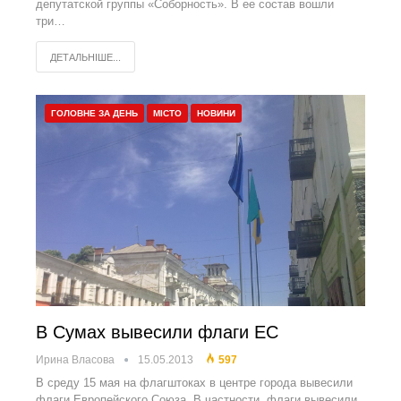
депутатской группы «Соборность». В ее состав вошли
три…
ДЕТАЛЬНІШЕ...
ГОЛОВНЕ ЗА ДЕНЬ
МІСТО
НОВИНИ
В Сумах вывесили флаги ЕС
Ирина Власова
15.05.2013
597
В среду 15 мая на флагштоках в центре города вывесили
флаги Европейского Союза. В частности, флаги вывесили