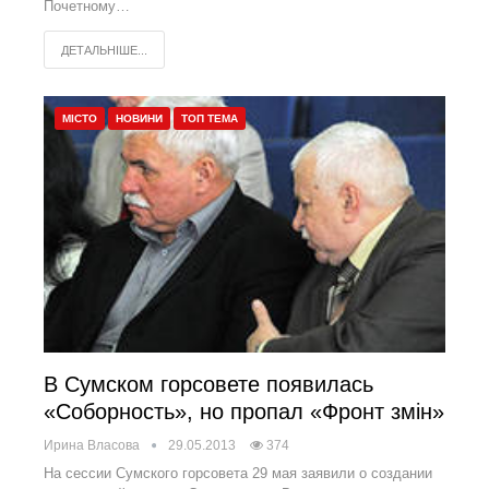
Почетному…
ДЕТАЛЬНІШЕ...
МІСТО
НОВИНИ
ТОП ТЕМА
В Сумском горсовете появилась
«Соборность», но пропал «Фронт змін»
Ирина Власова
29.05.2013
374
На сессии Сумского горсовета 29 мая заявили о создании