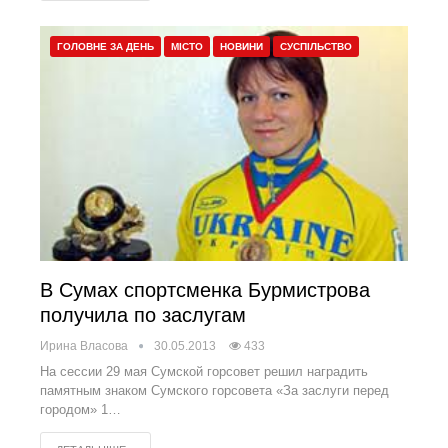
ГОЛОВНЕ ЗА ДЕНЬ
МІСТО
НОВИНИ
СУСПІЛЬСТВО
В Сумах спортсменка Бурмистрова
получила по заслугам
Ирина Власова
30.05.2013
433
На сессии 29 мая Сумской горсовет решил наградить
памятным знаком Сумского горсовета «За заслуги перед
городом» 1…