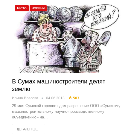
МІСТО
НОВИНИ
В Сумах машиностроители делят
землю
Ирина Власова
04.06.2013
503
29 мая Сумской горсовет дал разрешение ООО «Сумскому
машиностроительному научно-производственному
объединению» на…
ДЕТАЛЬНІШЕ...