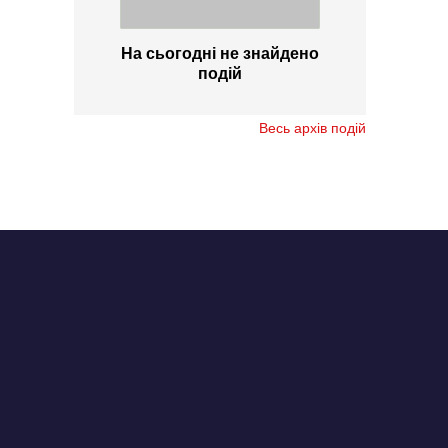
На сьогодні не знайдено
подій
Весь архів подій