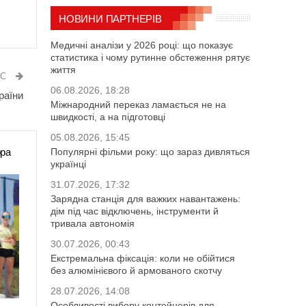
НОВИНИ ПАРТНЕРІВ
Медичні аналізи у 2026 році: що показує
статистика і чому рутинне обстеження рятує
життя
ИС
06.08.2026, 18:28
раїни
Міжнародний переказ ламається не на
швидкості, а на підготовці
05.08.2026, 15:45
ора
Популярні фільми року: що зараз дивляться
українці
31.07.2026, 17:32
Зарядна станція для важких навантажень:
дім під час відключень, інструменти й
тривала автономія
30.07.2026, 00:43
Екстремальна фіксація: коли не обійтися
без алюмінієвого й армованого скотчу
28.07.2026, 14:08
Особливості вибору контейнерів для