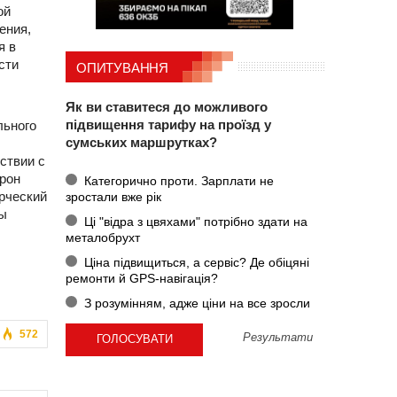
ой
ения,
я в
сти
ОПИТУВАННЯ
Як ви ставитеся до можливого
підвищення тарифу на проїзд у
льного
сумських маршрутках?
ствии с
орон
Категорично проти. Зарплати не
рческий
зростали вже рік
ды
Ці "відра з цвяхами" потрібно здати на
металобрухт
Ціна підвищиться, а сервіс? Де обіцяні
ремонти й GPS-навігація?
З розумінням, адже ціни на все зросли
572
Результати