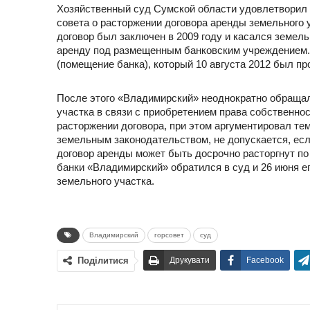
Хозяйственный суд Сумской области удовлетворил
совета о расторжении договора аренды земельного у
договор был заключен в 2009 году и касался земель
аренду под размещенным банковским учреждением.
(помещение банка), который 10 августа 2012 был п
После этого «Владимирский» неоднократно обращал
участка в связи с приобретением права собственнос
расторжении договора, при этом аргументировал тем
земельным законодательством, не допускается, есл
договор аренды может быть досрочно расторгнут п
банки «Владимирский» обратился в суд и 26 июня е
земельного участка.
Владимирский
горсовет
суд
Поділитися
Друкувати
Facebook