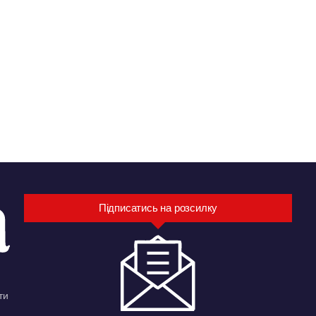
Підписатись на розсилку
ти