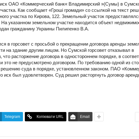
 иск ОАО «Коммерческий банк« Владимирский »(Сумы) в Сумск
частка. Как сообщает «Гроші громади» со ссылкой на текст реш
ного участка по Кирова, 122. Земельный участок предоставлялс
 На указанном земельном участке находится объект недвижимо
родан гражданину Украины Пилипенко В.А.
ся в горсовет с просьбой о прекращении договора аренды земе
ти на здание другим лицом. Но Сумской горсовет отказывал в
, что расторжение договора в одностороннем порядке, в соответ
и это не предусмотрено договором. По требованию одной из ст
о решению суда в порядке, установленном законом. ПАО «Комме
го иск был удовлетворен. Суд решил расторгнуть договор арен
Telegram
Копіювати URL
Email