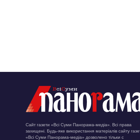
Сайт газети «Всі Суми Панорама-медіа». Всі права
захищені. Будь-яке використання матеріалів сайту газе
«Всі Суми Панорама-медіа» дозволено тільки c