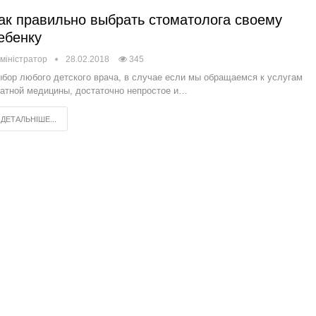
ак правильно выбрать стоматолога своему
ебенку
міністратор
28.02.2018
345
бор любого детского врача, в случае если мы обращаемся к услугам
атной медицины, достаточно непростое и…
ДЕТАЛЬНІШЕ...