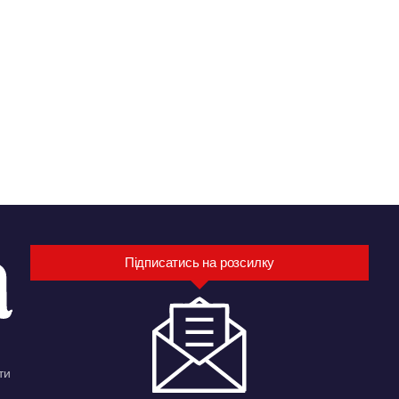
Підписатись на розсилку
ти