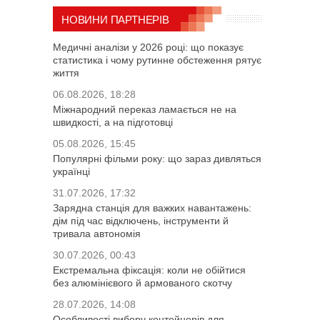
НОВИНИ ПАРТНЕРІВ
Медичні аналізи у 2026 році: що показує
статистика і чому рутинне обстеження рятує
життя
06.08.2026, 18:28
Міжнародний переказ ламається не на
швидкості, а на підготовці
05.08.2026, 15:45
Популярні фільми року: що зараз дивляться
українці
31.07.2026, 17:32
Зарядна станція для важких навантажень:
дім під час відключень, інструменти й
тривала автономія
30.07.2026, 00:43
Екстремальна фіксація: коли не обійтися
без алюмінієвого й армованого скотчу
28.07.2026, 14:08
Особливості вибору контейнерів для