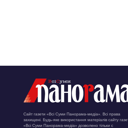
Сайт газети «Всі Суми Панорама-медіа». Всі права
захищені. Будь-яке використання матеріалів сайту газе
«Всі Суми Панорама-медіа» дозволено тільки c