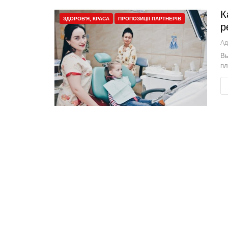
К
ЗДОРОВ'Я, КРАСА
ПРОПОЗИЦІЇ ПАРТНЕРІВ
р
Ад
Вы
пл