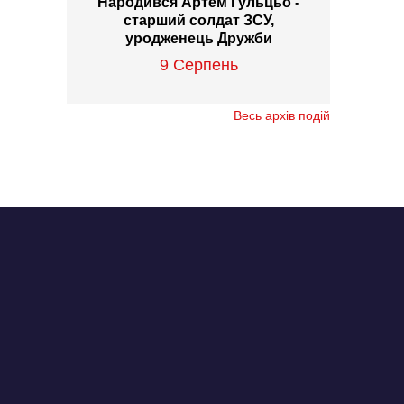
Народився Артем Гульцьо -
старший солдат ЗСУ,
уродженець Дружби
9 Серпень
Весь архів подій