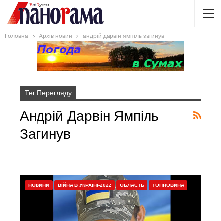
Головна
Архів новин
андрій дарвін ямпіль загинув
Тег Перегляду
Андрій Дарвін Ямпіль
Загинув
НОВИНИ
ВІЙНА В УКРАЇНІ-2022
ОБЛАСТЬ
ТОПНОВИНА