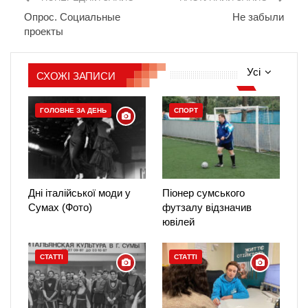
Опрос. Социальные
Не забыли
проекты
Усі
СХОЖІ ЗАПИСИ
ГОЛОВНЕ ЗА ДЕНЬ
СПОРТ
Дні італійської моди у
Піонер сумського
Сумах (Фото)
футзалу відзначив
ювілей
СТАТТІ
СТАТТІ