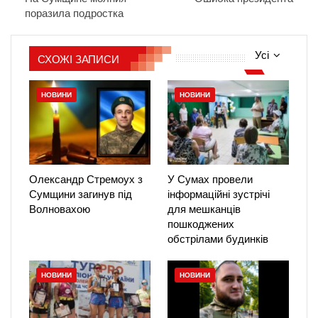
поразила подростка
Усі
СХОЖІ ЗАПИСИ
НОВИНИ
НОВИНИ
Олександр Стремоух з
У Сумах провели
Сумщини загинув під
інформаційні зустрічі
Волновахою
для мешканців
пошкоджених
обстрілами будинків
НОВИНИ
НОВИНИ