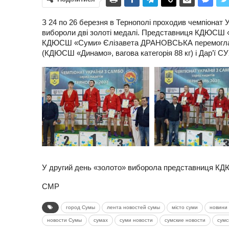
З 24 по 26 березня в Тернополі проходив чемпіонат 
вибороли дві золоті медалі. Представниця КДЮСШ «Д
КДЮСШ «Суми» Єлізавета ДРАНОВСЬКА перемогла у в
(КДЮСШ «Динамо», вагова категорія 88 кг) і Дар’ї
У другий день «золото» виборола представниця КДЮ
СМР
город Сумы
лента новостей сумы
місто суми
новини 
новости Сумы
сумах
суми новости
сумские новости
сумс