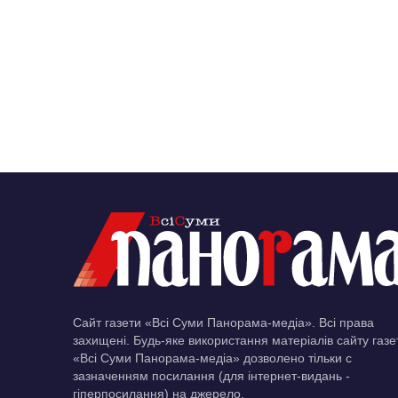
Сайт газети «Всі Суми Панорама-медіа». Всі права
захищені. Будь-яке використання матеріалів сайту газе
«Всі Суми Панорама-медіа» дозволено тільки c
зазначенням посилання (для інтернет-видань -
гіперпосилання) на джерело.