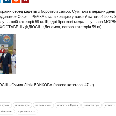
України серед кадетів з боротьби самбо. Сумчани в перший день
инамо» Софія ГРЕЧКА стала кращою у ваговій категорії 50 кг. 
аговій категорії 59 кг. Ще дві бронзові медалі – у Івана МО
 СУХОСТАВЕЦЬ (КДЮСШ «Динамо», вагова категорія 59 кг).
СШ «Суми» Лілія ЯЗИКОВА (вагова категорія 47 кг).
в сумах
новини сум
новини суми
новости в Сумах
новости сум
новости 
ькі новини
сумы новости