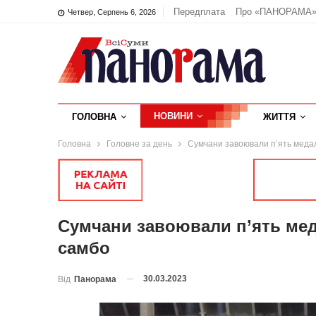
Передплата
Про «ПАНОРАМА
Четвер, Серпень 6, 2026
НОВИНИ
ГОЛОВНА
ЖИТТЯ
Головна
Головне за день
Сумчани завоювали п’ять медал
Сумчани завоювали п’ять меда
самбо
30.03.2023
Від
Панорама