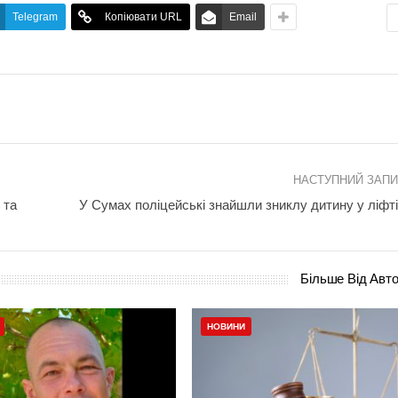
Telegram
Копіювати URL
Email
НАСТУПНИЙ ЗАП
 та
У Сумах поліцейські знайшли зниклу дитину у ліфт
Більше Від Авт
НОВИНИ