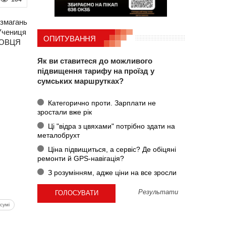
 змагань
Учениця
ОПИТУВАННЯ
РДОВЦЯ
Як ви ставитеся до можливого
підвищення тарифу на проїзд у
сумських маршрутках?
Категорично проти. Зарплати не
зростали вже рік
Ці "відра з цвяхами" потрібно здати на
металобрухт
Ціна підвищиться, а сервіс? Де обіцяні
ремонти й GPS-навігація?
З розумінням, адже ціни на все зросли
Результати
сумі