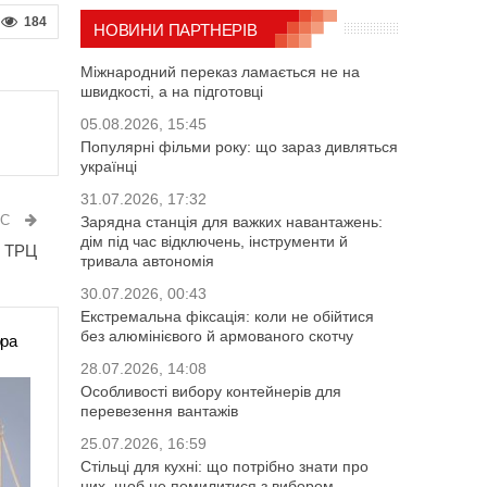
184
НОВИНИ ПАРТНЕРІВ
Міжнародний переказ ламається не на
швидкості, а на підготовці
05.08.2026, 15:45
Популярні фільми року: що зараз дивляться
українці
31.07.2026, 17:32
ИС
Зарядна станція для важких навантажень:
дім під час відключень, інструменти й
і ТРЦ
тривала автономія
30.07.2026, 00:43
Екстремальна фіксація: коли не обійтися
без алюмінієвого й армованого скотчу
ора
28.07.2026, 14:08
Особливості вибору контейнерів для
перевезення вантажів
25.07.2026, 16:59
Стільці для кухні: що потрібно знати про
них, щоб не помилитися з вибором