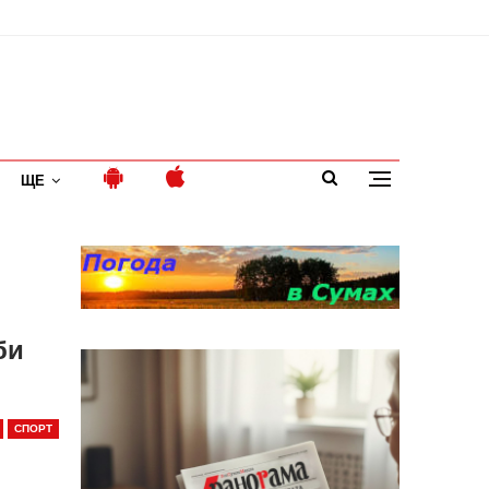
ЩЕ
би
СПОРТ