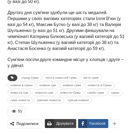
(у вазі до 50 кг).
Другого дня сум’яни здобули ще шість медалей.
Першими у своїх вагових категоріях стали Ілля В’юн (у
вазі до 54 кг), Максим Бутко (у вазі до 38 кг) та Валерія
Шульженко (у вазі до 51 кг). Другими фінішували на
чемпіонаті Катерина Білковська (у ваговій категорії до 51
кг), Степан Шульженко (у ваговій категорії до 38 кг) та
Анастасія Босенко (у ваговій категорії до 59 кг).
Сум’яни посіли друге командне місце у хлопців і друге –
у дівчат.
город Сумы
лента новостей сумы
місто суми
новини в сумах
новини сум
новини суми
новости в Сумах
новости сум
новости сумі
новости Сумы
самбо суми
сумах
суми новости
сумские новости
сумські новини
51
Поділитися
Друкувати
Facebook