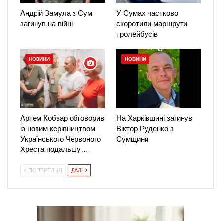
Андрій Замула з Сум
У Сумах частково
загинув на війні
скоротили маршрути
тролейбусів
НОВИНИ
НОВИНИ
Артем Кобзар обговорив
На Харківщині загинув
із новим керівництвом
Віктор Руденко з
Українського Червоного
Сумщини
Хреста подальшу…
ПОПЕРЕДНЯ
ДАЛІ