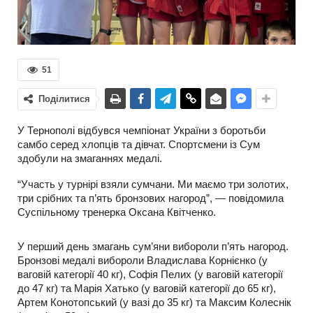
51
Поділитися
У Тернополі відбувся чемпіонат України з боротьби
самбо серед хлопців та дівчат. Спортсмени із Сум
здобули на змаганнях медалі.
“Участь у турнірі взяли сумчани. Ми маємо три золотих,
три срібних та п’ять бронзових нагород”, — повідомила
Суспільному тренерка Оксана Квітченко.
У перший день змагань сум’яни вибороли п’ять нагород.
Бронзові медалі вибороли Владислава Корнієнко (у
ваговій категорії 40 кг), Софія Пелих (у ваговій категорії
до 47 кг) та Марія Хатько (у ваговій категорії до 65 кг),
Артем Конотопський (у вазі до 35 кг) та Максим Колеснік