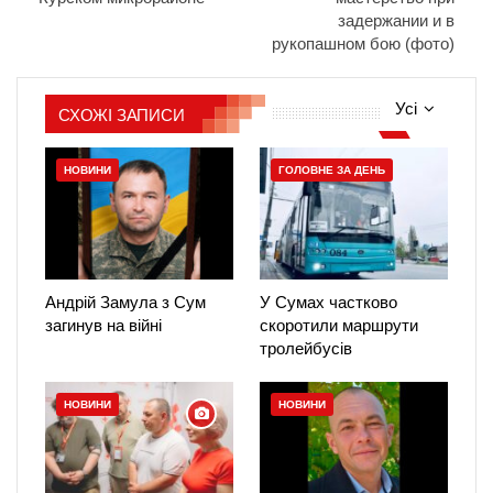
задержании и в
рукопашном бою (фото)
Усі
СХОЖІ ЗАПИСИ
НОВИНИ
ГОЛОВНЕ ЗА ДЕНЬ
Андрій Замула з Сум
У Сумах частково
загинув на війні
скоротили маршрути
тролейбусів
НОВИНИ
НОВИНИ