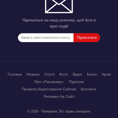
Підпишіться на нашу розсилку, щоб бути в
курсі подій
Підписатися
Головна
Новини
Статті
Фото
Відео
Блоги
Архів
Про «Панораму»
Підписка
Правила Користування Сайтом
Контакти
Реклама На Сайті
© 2026 - Панорама. Всі права захищені.