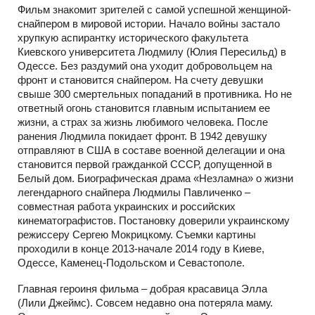
Фильм знакомит зрителей с самой успешной женщиной-
снайпером в мировой истории. Начало войны застало
хрупкую аспирантку исторического факультета
Киевского университета Людмилу (Юлия Пересильд) в
Одессе. Без раздумий она уходит добровольцем на
фронт и становится снайпером. На счету девушки
свыше 300 смертельных попаданий в противника. Но не
ответный огонь становится главным испытанием ее
жизни, а страх за жизнь любимого человека. После
ранения Людмила покидает фронт. В 1942 девушку
отправляют в США в составе военной делегации и она
становится первой гражданкой СССР, допущенной в
Белый дом. Биографическая драма «Незламна» о жизни
легендарного снайпера Людмилы Павличенко –
совместная работа украинских и российских
кинематографистов. Постановку доверили украинскому
режиссеру Сергею Мокрицкому. Съемки картины
проходили в конце 2013-начале 2014 году в Киеве,
Одессе, Каменец-Подольском и Севастополе.
Главная героиня фильма – добрая красавица Элла
(Лили Джеймс). Совсем недавно она потеряла маму.