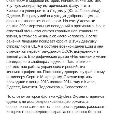
снайпером в мировой истории. Начало войны застало
хрупкую аспирантку исторического факультета
Киевского университета Людмилу (Юлия Пересильд) в
Одессе. Без раздумий она уходит добровольцем на
фронт и становится снайпером. На счету девушки
свыше 300 смертельных попаданий в противника. Но не
ответный огонь становится главным испытанием ее
жизни, а страх за жизнь любимого человека. После
ранения Людмила покидает фронт. В 1942 девушку
отправляют в США в составе военной делегации и она
становится первой гражданкой СССР, допущенной в
Белый дом. Биографическая драма «Незламна» о жизни
легендарного снайпера Людмилы Павличенко –
совместная работа украинских и российских
кинематографистов. Постановку доверили украинскому
режиссеру Сергею Мокрицкому. Съемки картины
проходили в конце 2013-начале 2014 году в Киеве,
Одессе, Каменец-Подольском и Севастополе.
По словам авторов фильма «Духless 2», они старались
сделать не дословную экранизацию романа, а
совершенно самостоятельное произведение, рассказать
историю героя среднего возраста: его вечного бега по