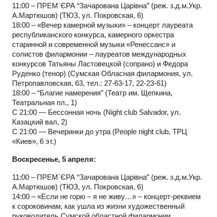
11:00 – ПРЕМ`ЄРА “Зачарована Царівна” (реж. з.д.м.Укр.
А.Мартюшов) (ТЮЗ, ул. Покровская, 6)
18:00 – «Вечер камерной музыки» – концерт лауреата
республиканского конкурса, камерного оркестра
старинной и современной музыки «Ренессанс» и
солистов филармонии – лауреатов международных
конкурсов Татьяны Ластовецкой (сопрано) и Федора
Руденко (тенор) (Сумская Обласная филармония, ул.
Петропавловская, 63, тел.: 27-63-17, 22-23-61)
18:00 – “Благие намерения” (Театр им. Щепкина,
Театральная пл., 1)
С 21:00 — Бессонная ночь (Night club Salvador, ул.
Казацкий вал, 2)
С 21:00 — Вечеринки до утра (People night club, ТРЦ
«Киев», 6 эт.)
Воскресенье, 5 апреля:
11:00 – ПРЕМ`ЄРА “Зачарована Царівна” (реж. з.д.м.Укр.
А.Мартюшов) (ТЮЗ, ул. Покровская, 6)
14:00 – «Если не горю – я не живу…» – концерт-реквием
к сороковинам, как ушла из жизни художественный
руководитель Сумской областной филармонии,