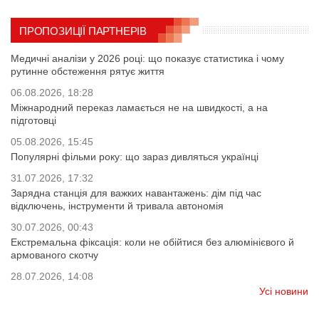
ПРОПОЗИЦІЇ ПАРТНЕРІВ
Медичні аналізи у 2026 році: що показує статистика і чому
рутинне обстеження рятує життя
06.08.2026, 18:28
Міжнародний переказ ламається не на швидкості, а на
підготовці
05.08.2026, 15:45
Популярні фільми року: що зараз дивляться українці
31.07.2026, 17:32
Зарядна станція для важких навантажень: дім під час
відключень, інструменти й тривала автономія
30.07.2026, 00:43
Екстремальна фіксація: коли не обійтися без алюмінієвого й
армованого скотчу
28.07.2026, 14:08
Усі новини