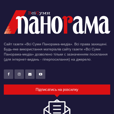
Сайт газети «Всі Суми Панорама-медіа». Всі права захищені.
Будь-яке використання матеріалів сайту газети «Всі Суми
Панорама-медіа» дозволено тільки c зазначенням посилання
(для інтернет-видань - гіперпосилання) на джерело.
Підписатись на розсилку