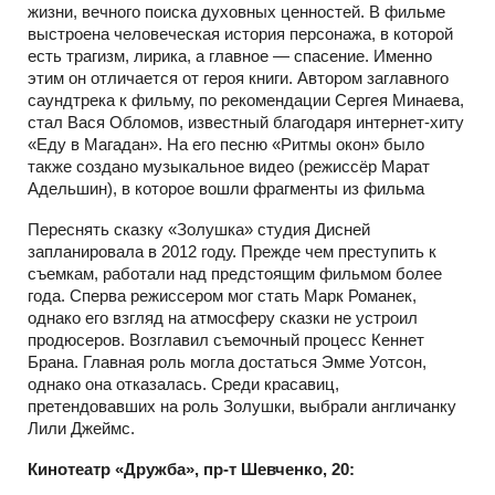
жизни, вечного поиска духовных ценностей. В фильме
выстроена человеческая история персонажа, в которой
есть трагизм, лирика, а главное — спасение. Именно
этим он отличается от героя книги. Автором заглавного
саундтрека к фильму, по рекомендации Сергея Минаева,
стал Вася Обломов, известный благодаря интернет-хиту
«Еду в Магадан». На его песню «Ритмы окон» было
также создано музыкальное видео (режиссёр Марат
Адельшин), в которое вошли фрагменты из фильма
Переснять сказку «Золушка» студия Дисней
запланировала в 2012 году. Прежде чем преступить к
съемкам, работали над предстоящим фильмом более
года. Сперва режиссером мог стать Марк Романек,
однако его взгляд на атмосферу сказки не устроил
продюсеров. Возглавил съемочный процесс Кеннет
Брана. Главная роль могла достаться Эмме Уотсон,
однако она отказалась. Среди красавиц,
претендовавших на роль Золушки, выбрали англичанку
Лили Джеймс.
Кинотеатр «Дружба», пр-т Шевченко, 20: