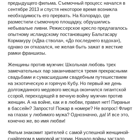
предыдущего фильма. Съемочный процесс начался в
сентябре 2013 и спустя некоторое время возникла
необходимость его прервать. На Колорадо, где
разместили съемочную площадку, обрушились
небывалые ливни. Режиссерское кресло предлагалось
опытному исландскому постановщику Бальтасару
Кормакуру («Два ствола», «До последнего вздоха»),
однако он отказался, не желая быть зажат в жесткие
рамки франшизы.
Женщины против мужчин: Школьная любовь трех
замечательных пар заканчивается тремя прекрасными
свадьбами и сумасшедшим свадебным путешествием
на экзотическую и горячую Кубу. Но первый же день
долгожданного медового месяца окончился гигантской
ссорой, переходящей в вечную войну мужчин против
женщин. А на войне, как и в любви, правил нет! Пираньи
в бассейн? Запросто! Пожар в номере? Не вопрос! Флирт
на глазах у любимого мужа? Однозначно, да! И все это,
конечно же, во имя любви!
Фильм знакомит зрителей с самой успешной женщиной-
снайпером в мировой истории. Начало войны застало