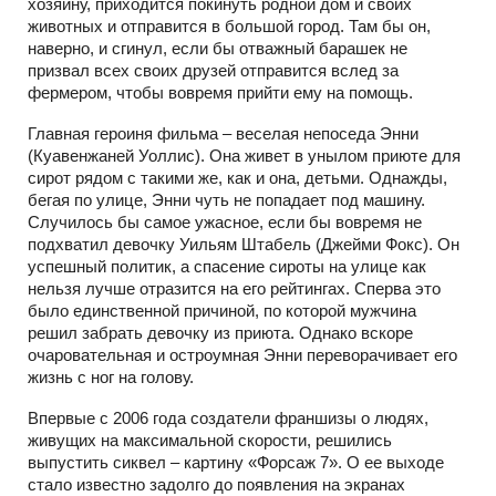
хозяину, приходится покинуть родной дом и своих
животных и отправится в большой город. Там бы он,
наверно, и сгинул, если бы отважный барашек не
призвал всех своих друзей отправится вслед за
фермером, чтобы вовремя прийти ему на помощь.
Главная героиня фильма – веселая непоседа Энни
(Куавенжаней Уоллис). Она живет в унылом приюте для
сирот рядом с такими же, как и она, детьми. Однажды,
бегая по улице, Энни чуть не попадает под машину.
Случилось бы самое ужасное, если бы вовремя не
подхватил девочку Уильям Штабель (Джейми Фокс). Он
успешный политик, а спасение сироты на улице как
нельзя лучше отразится на его рейтингах. Сперва это
было единственной причиной, по которой мужчина
решил забрать девочку из приюта. Однако вскоре
очаровательная и остроумная Энни переворачивает его
жизнь с ног на голову.
Впервые с 2006 года создатели франшизы о людях,
живущих на максимальной скорости, решились
выпустить сиквел – картину «Форсаж 7». О ее выходе
стало известно задолго до появления на экранах