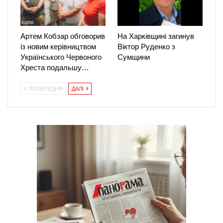
Артем Кобзар обговорив
На Харківщині загинув
із новим керівництвом
Віктор Руденко з
Українського Червоного
Сумщини
Хреста подальшу…
ПОПЕРЕДНЯ
ДАЛІ