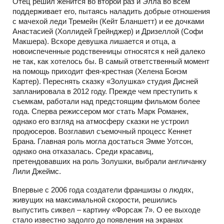
Отец решил женится во второй раз и Элла во всем
поддерживает его, пытаясь наладить добрые отношения
с мачехой леди Тремейн (Кейт Бланшетт) и ее дочками
Анастасией (Холлидей Грейнджер) и Дризеллой (Софи
Макшера). Вскоре девушка лишается и отца, а
новоиспеченные родственницы относятся к ней далеко
не так, как хотелось бы. В самый ответственный момент
на помощь приходит фея-крестная (Хелена Бонэм
Картер). Переснять сказку «Золушка» студия Дисней
запланировала в 2012 году. Прежде чем преступить к
съемкам, работали над предстоящим фильмом более
года. Сперва режиссером мог стать Марк Романек,
однако его взгляд на атмосферу сказки не устроил
продюсеров. Возглавил съемочный процесс Кеннет
Брана. Главная роль могла достаться Эмме Уотсон,
однако она отказалась. Среди красавиц,
претендовавших на роль Золушки, выбрали англичанку
Лили Джеймс.
Впервые с 2006 года создатели франшизы о людях,
живущих на максимальной скорости, решились
выпустить сиквел – картину «Форсаж 7». О ее выходе
стало известно задолго до появления на экранах