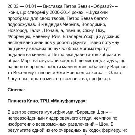
26.03 — 04.04 — Виставка Петра Бевзи «Образи?» –
ікони, що створені у 2006-2014 роках. «Шукаючи
прообрази для своїх творів, Петро Бевза багато
подорожував. Він відвідав Чернігів, Володимир,
Новгород, Галич, Почаїв, а, пізніше, Сієну, Пізу,
Флоренцію, Равенну, Рим. В галереї Уффіці художник
несподівано знайшов у роботі Джунти Пізано потужну
підтримку власних пошуків: образ Богоматері тут
поданий на килимі, а Петро вже давно хотів зобразити
образ Марії на смугастій ковдрі. І ще мистець згадує, що
на нього в процесі роботи мали вплив побачені у Варшаві
та Веселому стінописи Єжи Новосельського», – Ольга
Лагутенко, доктор мистецтвознавства, професор.
Cinema:
Планета Кино, ТРЦ «Мануфактура»:
В центре сюжета мультфильма «Барашек Шон» –
непревзойденный лидер овечьего стада, чемпион по
изобретению всевозможных развлечений – Шон. В
результате одной из его очередных выходок фермеру, их