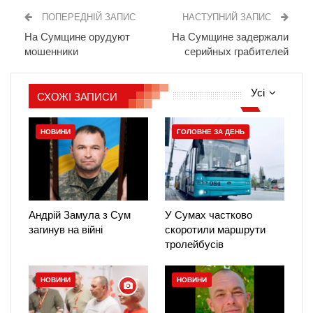
ПОПЕРЕДНІЙ ЗАПИС
НАСТУПНИЙ ЗАПИС
На Сумщине орудуют
На Сумщине задержали
мошенники
серийных грабителей
Усі
СХОЖІ ЗАПИСИ
НОВИНИ
ГОЛОВНЕ ЗА ДЕНЬ
Андрій Замула з Сум
У Сумах частково
загинув на війні
скоротили маршрути
тролейбусів
НОВИНИ
НОВИНИ