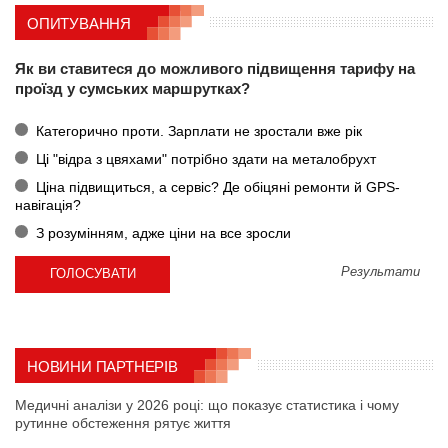
ОПИТУВАННЯ
Як ви ставитеся до можливого підвищення тарифу на
проїзд у сумських маршрутках?
Категорично проти. Зарплати не зростали вже рік
Ці "відра з цвяхами" потрібно здати на металобрухт
Ціна підвищиться, а сервіс? Де обіцяні ремонти й GPS-
навігація?
З розумінням, адже ціни на все зросли
Результати
НОВИНИ ПАРТНЕРІВ
Медичні аналізи у 2026 році: що показує статистика і чому
рутинне обстеження рятує життя