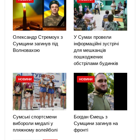
Олександр Стремоух з
У Сумах провели
Сумщини загинув під
інформаційні зустрічі
Волновахою
для мешканців
пошкоджених
обстрілами будинків
НОВИНИ
НОВИНИ
Сумські спортсмени
Богдан Ємець з
вибороли медалі у
Сумщини загинув на
пляжному волейболі
фронті