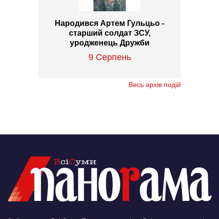
Народився Артем Гульцьо -
старший солдат ЗСУ,
уродженець Дружби
9 Серпень
Весь архів подій