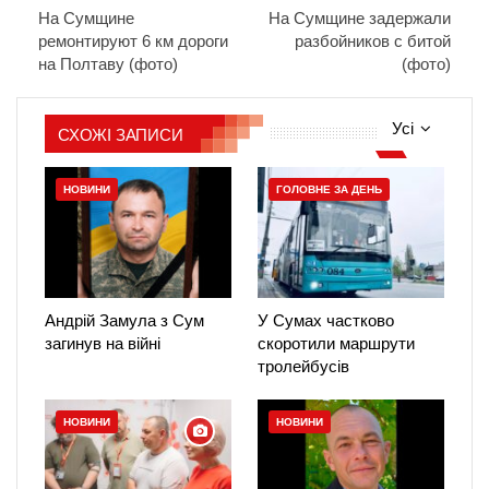
На Сумщине
На Сумщине задержали
ремонтируют 6 км дороги
разбойников с битой
на Полтаву (фото)
(фото)
Усі
СХОЖІ ЗАПИСИ
НОВИНИ
ГОЛОВНЕ ЗА ДЕНЬ
Андрій Замула з Сум
У Сумах частково
загинув на війні
скоротили маршрути
тролейбусів
НОВИНИ
НОВИНИ