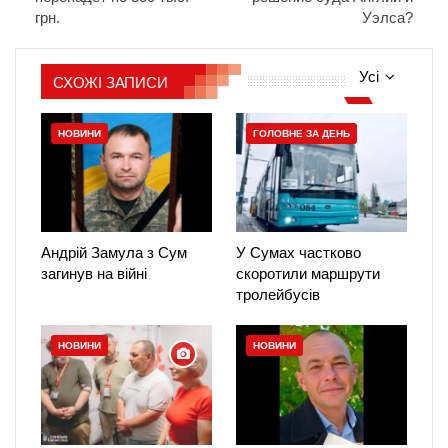
грн.
Уэлса?
Усі
СХОЖІ ЗАПИСИ
НОВИНИ
ГОЛОВНЕ ЗА ДЕНЬ
Андрій Замула з Сум
У Сумах частково
загинув на війні
скоротили маршрути
тролейбусів
НОВИНИ
НОВИНИ