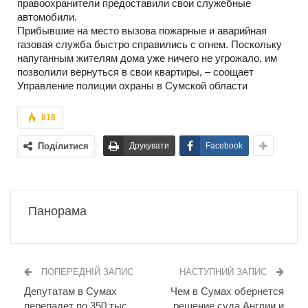
правоохранители предоставили свои служебные
автомобили.
Прибывшие на место вызова пожарные и аварийная
газовая служба быстро справились с огнем. Поскольку
напуганным жителям дома уже ничего не угрожало, им
позволили вернуться в свои квартиры, – соощает
Управление полиции охраны в Сумской области
818
Поділитися
Друкувати
Facebook
Панорама
ПОПЕРЕДНІЙ ЗАПИС
НАСТУПНИЙ ЗАПИС
Депутатам в Сумах
Чем в Сумах обернется
перепадет по 350 тыс.
решение суда Англии и