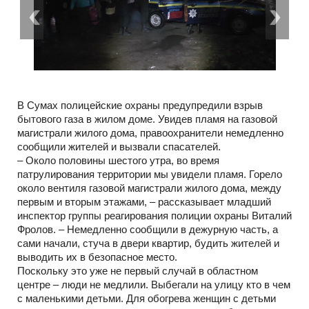
В Сумах полицейские охраны предупредили взрыв
бытового газа в жилом доме. Увидев пламя на газовой
магистрали жилого дома, правоохранители немедленно
сообщили жителей и вызвали спасателей.
– Около половины шестого утра, во время
патрулирования территории мы увидели пламя. Горело
около вентиля газовой магистрали жилого дома, между
первым и вторым этажами, – рассказывает младший
инспектор группы реагирования полиции охраны Виталий
Фролов. – Немедленно сообщили в дежурную часть, а
сами начали, стуча в двери квартир, будить жителей и
выводить их в безопасное место.
Поскольку это уже не первый случай в областном
центре – люди не медлили. Выбегали на улицу кто в чем
с маленькими детьми. Для обогрева женщин с детьми