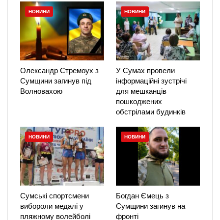
НОВИНИ
НОВИНИ
Олександр Стремоух з
У Сумах провели
Сумщини загинув під
інформаційні зустрічі
Волновахою
для мешканців
пошкоджених
обстрілами будинків
НОВИНИ
НОВИНИ
Сумські спортсмени
Богдан Ємець з
вибороли медалі у
Сумщини загинув на
пляжному волейболі
фронті