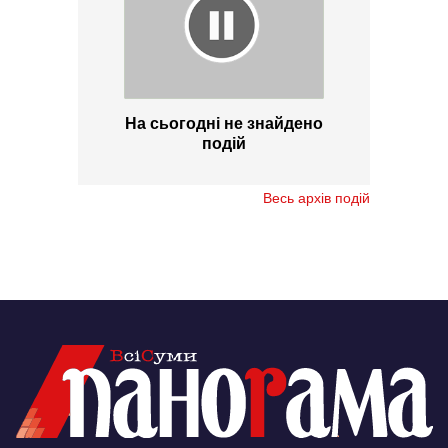
На сьогодні не знайдено
подій
Весь архів подій