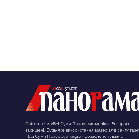
Сайт газети «Всі Суми Панорама-медіа». Всі права
захищені. Будь-яке використання матеріалів сайту газе
«Всі Суми Панорама-медіа» дозволено тільки c