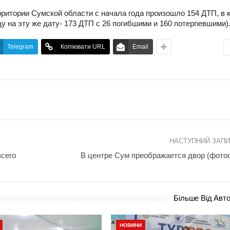
рритории Сумской области с начала года произошло 154 ДТП, в 
ду на эту же дату- 173 ДТП с 26 погибшими и 160 потерпевшими)
Telegram
Копіювати URL
Email
НАСТУПНИЙ ЗАП
сего
В центре Сум преображается двор (фото
Більше Від Авт
НОВИНИ