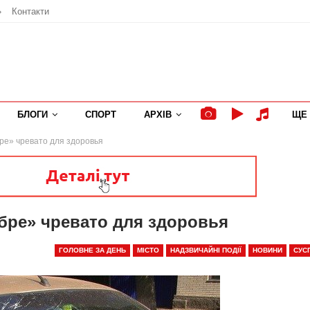
»
Контакти
БЛОГИ
СПОРТ
АРХІВ
ЩЕ
ре» чревато для здоровья
ебре» чревато для здоровья
ГОЛОВНЕ ЗА ДЕНЬ
МІСТО
НАДЗВИЧАЙНІ ПОДІЇ
НОВИНИ
СУС