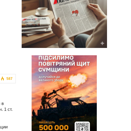
587
 в
 1 ст.
ации