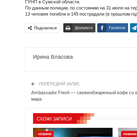
ГУНП в Сумской области.
По данным полиции, по состоянию на 31 июля на те
13 человек погибли и 149 пострадали (в прошлом го
Поділитися
Друкувати
Facebook
Ирина Власова
ПОПЕРЕДНІЙ ЗАПИС
Ambassador Fresh — свежеобжаренный кофе со в
мира
СХОЖІ ЗАПИСИ
НОВИНИ
НОВИНИ