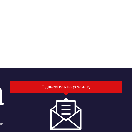
Підписатись на розсилку
ти