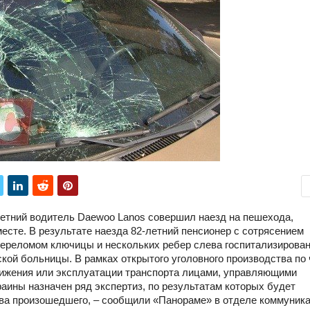
-летний водитель Daewoo Lanos совершил наезд на пешехода,
сте. В результате наезда 82-летний пенсионер с сотрясением
 переломом ключицы и нескольких ребер слева госпитализирован
ой больницы. В рамках открытого уголовного производства по ч.
вижения или эксплуатации транспорта лицами, управляющими
аины назначен ряд экспертиз, по результатам которых будет
ва произошедшего, – сообщили «Панораме» в отделе коммуник