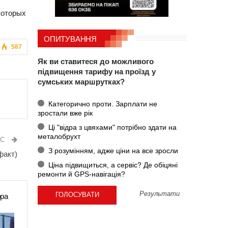
которых
.
ОПИТУВАННЯ
587
Як ви ставитеся до можливого
підвищення тарифу на проїзд у
сумських маршрутках?
Категорично проти. Зарплати не
зростали вже рік
Ці "відра з цвяхами" потрібно здати на
металобрухт
ИС
З розумінням, адже ціни на все зросли
факт)
Ціна підвищиться, а сервіс? Де обіцяні
ремонти й GPS-навігація?
Результати
ора