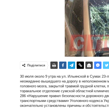
Поділитися
30 июля около 9 утра на ул. Ильинской в Сумах 23
неожиданно вышедшего на дорогу в неположенном ме
головного мозга, закрытой травмой грудной клетки,
торакальное отделение сумской областной клиническ
286 «Нарушение правил безопасности дорожного д
транспортными средствами» Уголовного кодекса Укр
окончательно установлены причины и обстоятельст