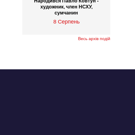
Народився Павло Ковтун -
художник, член НСХУ,
сумчанин
8 Серпень
Весь архів подій