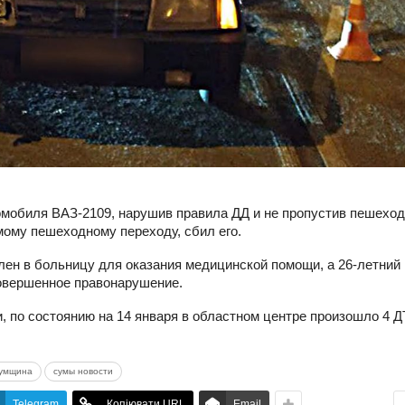
томобиля ВАЗ-2109, нарушив правила ДД и не пропустив пешеход
мому пешеходному переходу, сбил его.
лен в больницу для оказания медицинской помощи, а 26-летний
овершенное правонарушение.
 по состоянию на 14 января в областном центре произошло 4 Д
сумщина
сумы новости
Telegram
Копіювати URL
Email