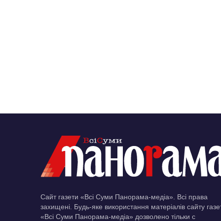
Сайт газети «Всі Суми Панорама-медіа». Всі права
захищені. Будь-яке використання матеріалів сайту газе
«Всі Суми Панорама-медіа» дозволено тільки c