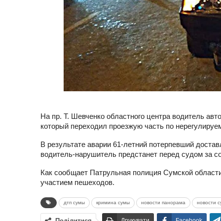
На пр. Т. Шевченко областного центра водитель ав
который переходил проезжую часть по нерегулируе
В результате аварии 61-летний потерпевший достав
водитель-нарушитель предстанет перед судом за с
Как сообщает Патрульная полиция Сумской области,
участием пешеходов.
дтп сумы
кримина сумы
новости панорама
новости 
Поділитися
Друкувати
Facebook