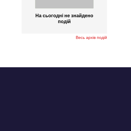
На сьогодні не знайдено
подій
Весь архів подій