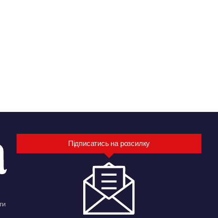
Підписатись на розсилку
ти