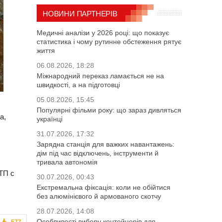
НОВИНИ ПАРТНЕРІВ
Медичні аналізи у 2026 році: що показує
статистика і чому рутинне обстеження рятує
життя
06.08.2026, 18:28
Міжнародний переказ ламається не на
швидкості, а на підготовці
05.08.2026, 15:45
Популярні фільми року: що зараз дивляться
а,
українці
31.07.2026, 17:32
Зарядна станція для важких навантажень:
дім під час відключень, інструменти й
тривала автономія
ТП с
30.07.2026, 00:43
Екстремальна фіксація: коли не обійтися
без алюмінієвого й армованого скотчу
28.07.2026, 14:08
Особливості вибору контейнерів для