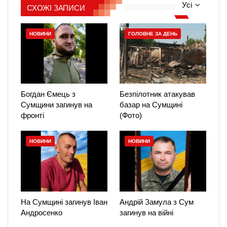
Усі
СХОЖІ ЗАПИСИ
НОВИНИ
ГОЛОВНЕ ЗА ДЕНЬ
Богдан Ємець з
Безпілотник атакував
Сумщини загинув на
базар на Сумщині
фронті
(Фото)
НОВИНИ
НОВИНИ
На Сумщині загинув Іван
Андрій Замула з Сум
Андросенко
загинув на війні