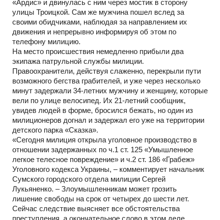
«Ардис» и двинулась с ним через мостик в сторону
улицы Троицкой. Сам же мужчина пошел вслед за
своими обидчиками, наблюдая за направлением их
движения и непрерывно информируя об этом по
телефону милицию.
На место происшествия немедленно прибыли два
экипажа патрульной службы милиции.
Правоохранители, действуя слаженно, перекрыли пути
возможного бегства грабителей, и уже через несколько
минут задержали 34-летних мужчину и женщину, которые
вели по улице велосипед. Их 21-летний сообщник,
увидев людей в форме, бросился бежать, но один из
милиционеров догнал и задержал его уже на территории
детского парка «Сказка».
«Сегодня милиция открыла уголовное производство в
отношении задержанных по ч.1 ст. 125 «Умышленное
легкое телесное повреждение» и ч.2 ст. 186 «Грабеж»
Уголовного кодекса Украины, – комментирует начальник
Сумского городского отдела милиции Сергей
Лукьяненко. – Злоумышленникам может грозить
лишение свободы на срок от четырех до шести лет.
Сейчас следствие выясняет все обстоятельства
преступления, а окончательное слово в этом деле