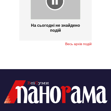
На сьогодні не знайдено
подій
Весь архів подій