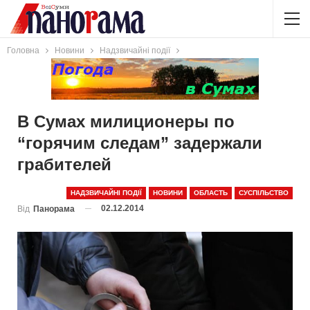
Головна
Новини
Надзвичайні події
В Сумах милиционеры по
“горячим следам” задержали
грабителей
НАДЗВИЧАЙНІ ПОДІЇ
НОВИНИ
ОБЛАСТЬ
СУСПІЛЬСТВО
02.12.2014
Від
Панорама