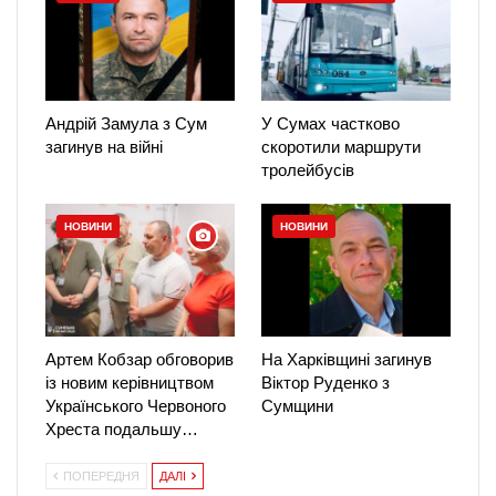
Андрій Замула з Сум
У Сумах частково
загинув на війні
скоротили маршрути
тролейбусів
НОВИНИ
НОВИНИ
Артем Кобзар обговорив
На Харківщині загинув
із новим керівництвом
Віктор Руденко з
Українського Червоного
Сумщини
Хреста подальшу…
ПОПЕРЕДНЯ
ДАЛІ