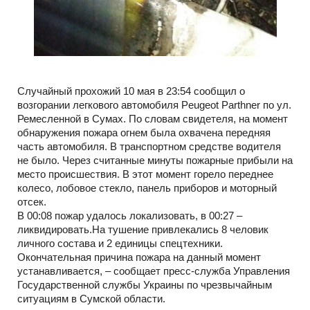
Случайный прохожий 10 мая в 23:54 сообщил о
возгорании легкового автомобиля Peugeot Parthner по ул.
Ремесленной в Сумах. По словам свидетеля, на момент
обнаружения пожара огнем была охвачена передняя
часть автомобиля. В транспортном средстве водителя
не было. Через считанные минуты пожарные прибыли на
место происшествия. В этот момент горело переднее
колесо, лобовое стекло, панель приборов и моторный
отсек.
В 00:08 пожар удалось локализовать, в 00:27 –
ликвидировать.На тушение привлекались 8 человик
личного состава и 2 единицы спецтехники.
Окончательная причина пожара на данный момент
устанавливается, – сообщает пресс-служба Управления
Государственной службы Украины по чрезвычайным
ситуациям в Сумской области.