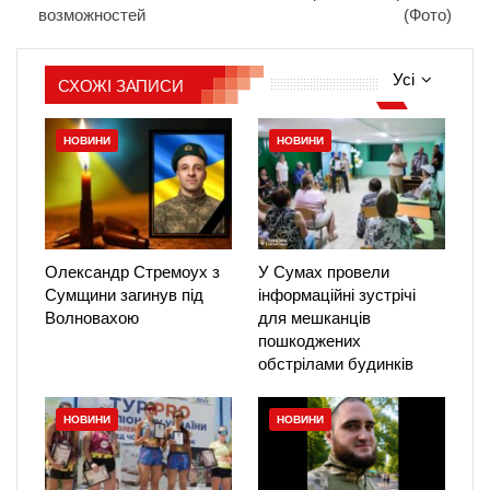
возможностей
(Фото)
Усі
СХОЖІ ЗАПИСИ
НОВИНИ
НОВИНИ
Олександр Стремоух з
У Сумах провели
Сумщини загинув під
інформаційні зустрічі
Волновахою
для мешканців
пошкоджених
обстрілами будинків
НОВИНИ
НОВИНИ