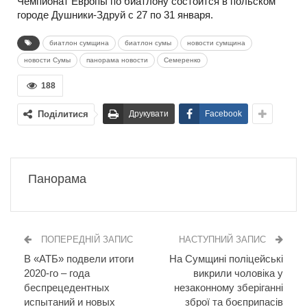
Чемпионат Европы по биатлону состоится в польском
городе Душники-Здруй с 27 по 31 января.
биатлон сумщина
биатлон сумы
новости сумщина
новости Сумы
панорама новости
Семеренко
188
Поділитися
Друкувати
Facebook
Панорама
ПОПЕРЕДНІЙ ЗАПИС
НАСТУПНИЙ ЗАПИС
В «АТБ» подвели итоги
На Сумщині поліцейські
2020-го – года
викрили чоловіка у
беспрецедентных
незаконному зберіганні
испытаний и новых
зброї та боєприпасів