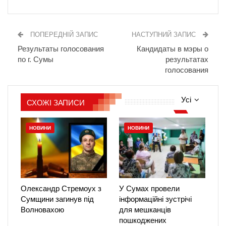
ПОПЕРЕДНІЙ ЗАПИС
НАСТУПНИЙ ЗАПИС
Результаты голосования
Кандидаты в мэры о
по г. Сумы
результатах
голосования
Усі
СХОЖІ ЗАПИСИ
НОВИНИ
НОВИНИ
Олександр Стремоух з
У Сумах провели
Сумщини загинув під
інформаційні зустрічі
Волновахою
для мешканців
пошкоджених