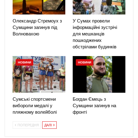
Олександр Стремоух з
У Сумах провели
Сумщини загинув під
інформаційні зустрічі
Волновахою
для мешканців
пошкоджених
обстрілами будинків
НОВИНИ
НОВИНИ
Сумські спортсмени
Богдан Ємець з
вибороли медалі у
Сумщини загинув на
пляжному волейболі
фронті
ПОПЕРЕДНЯ
ДАЛІ