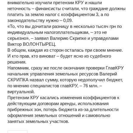
внимательно изучили претензии КРУ и нашли
неточность – финансисты считали, что граждане должны
платить за землю налог с коэффициентом 3, а по
законодательству нужно – 0,09.
«То, что вы дочитали разницу в несколько тысяч грн по
индивидуальным налогоплательщикам, – это не
серьезно», – заявил Валерию Скрипке и управделами
Виктор ВОЛОНТЫРЕЦ.
В общем, каждая из сторон осталась при своем мнение.
И кто прав, кто виноват – будет ясно из судебного
решения.
Напомним, сразу же после окончания проверки ГлавКРУ
начальник управления земельных ресурсов Валерий
СКРИПКА назвал сумму, которую недополучил бюджет,
по мнению специалистов главКРУ, – 76 млн. –
виртуальной.
Претензии КРУ касались изменения коэффициентов к
действующим договорам аренды, использования
прибрежных зон, потерь бюджета из-за длительности
оформления земельных отношений и самовольно
занятых земельных участков.