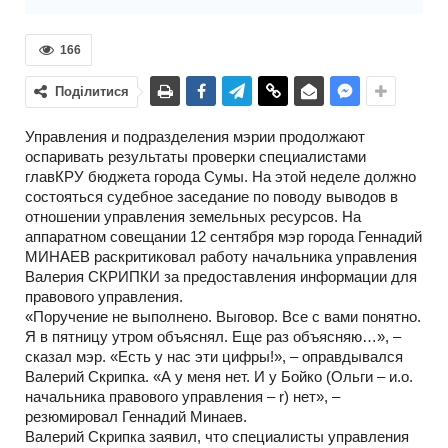
166
Поділитися
Управления и подразделения мэрии продолжают
оспаривать результаты проверки специалистами
главКРУ бюджета города Сумы. На этой неделе должно
состояться судебное заседание по поводу выводов в
отношении управления земельных ресурсов. На
аппаратном совещании 12 сентября мэр города Геннадий
МИНАЕВ раскритиковал работу начальника управления
Валерия СКРИПКИ за предоставления информации для
правового управления.
«Поручение не выполнено. Выговор. Все с вами понятно.
Я в пятницу утром объяснял. Еще раз объясняю…», –
сказал мэр. «Есть у нас эти цифры!», – оправдывался
Валерий Скрипка. «А у меня нет. И у Бойко (Ольги – и.о.
начальника правового управления – r) нет», –
резюмировал Геннадий Минаев.
Валерий Скрипка заявил, что специалисты управления