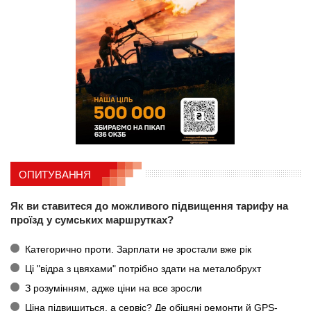
ОПИТУВАННЯ
Як ви ставитеся до можливого підвищення тарифу на
проїзд у сумських маршрутках?
Категорично проти. Зарплати не зростали вже рік
Ці "відра з цвяхами" потрібно здати на металобрухт
З розумінням, адже ціни на все зросли
Ціна підвищиться, а сервіс? Де обіцяні ремонти й GPS-