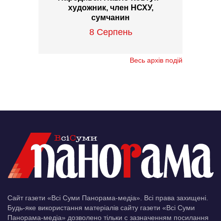
художник, член НСХУ,
сумчанин
8 Серпень
Весь архів подій
Сайт газети «Всі Суми Панорама-медіа». Всі права захищені.
Будь-яке використання матеріалів сайту газети «Всі Суми
Панорама-медіа» дозволено тільки c зазначенням посилання