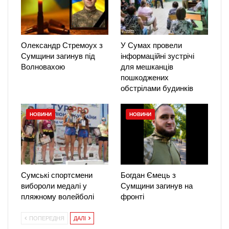
Олександр Стремоух з
У Сумах провели
Сумщини загинув під
інформаційні зустрічі
Волновахою
для мешканців
пошкоджених
обстрілами будинків
НОВИНИ
НОВИНИ
Сумські спортсмени
Богдан Ємець з
вибороли медалі у
Сумщини загинув на
пляжному волейболі
фронті
ПОПЕРЕДНЯ
ДАЛІ