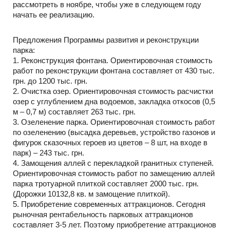
рассмотреть в ноябре, чтобы уже в следующем году
начать ее реализацию.
Предложения Программы развития и реконструкции
парка:
1. Реконструкция фонтана. Ориентировочная стоимость
работ по реконструкции фонтана составляет от 430 тыс.
грн. до 1200 тыс. грн.
2. Очистка озер. Ориентировочная стоимость расчистки
озер с углублением дна водоемов, закладка откосов (0,5
м – 0,7 м) составляет 263 тыс. грн.
3. Озеленение парка. Ориентировочная стоимость работ
по озеленению (высадка деревьев, устройство газонов и
фигурок сказочных героев из цветов – 8 шт, на входе в
парк) – 243 тыс. грн.
4. Замощения аллей с перекладкой гранитных ступеней.
Ориентировочная стоимость работ по замещению аллей
парка тротуарной плиткой составляет 2000 тыс. грн.
(Дорожки 10132,8 кв. м замощение плиткой).
5. Приобретение современных аттракционов. Сегодня
рыночная рентабельность парковых аттракционов
составляет 3-5 лет. Поэтому приобретение аттракционов